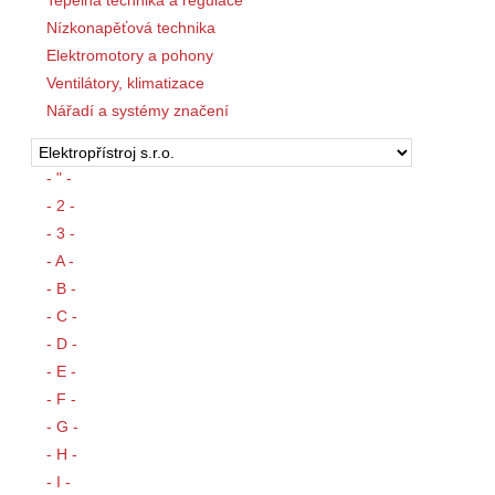
Tepelná technika a regulace
Nízkonapěťová technika
Elektromotory a pohony
Ventilátory, klimatizace
Nářadí a systémy značení
- " -
- 2 -
- 3 -
- A -
- B -
- C -
- D -
- E -
- F -
- G -
- H -
- I -