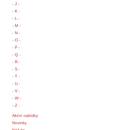
- J -
- K -
- L -
- M -
- N -
- O -
- P -
- Q -
- R -
- S -
- T -
- U -
- V -
- W -
- Z -
Akční nabídky
Novinky
Náš tip