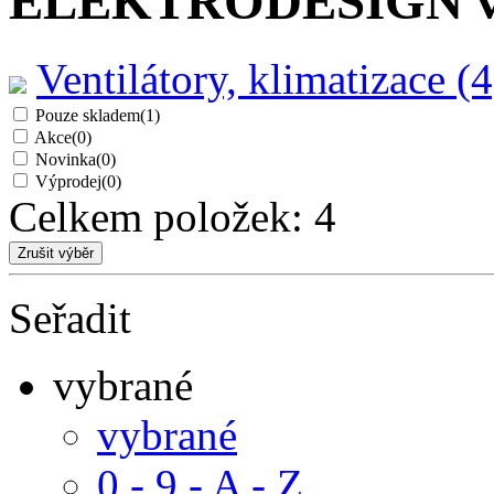
ELEKTRODESIGN venti
Ventilátory, klimatizace (4
Pouze skladem
(1)
Akce
(0)
Novinka
(0)
Výprodej
(0)
Celkem položek:
4
Seřadit
vybrané
vybrané
0 - 9 - A - Z