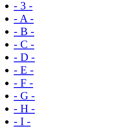
- 3 -
- A -
- B -
- C -
- D -
- E -
- F -
- G -
- H -
- I -