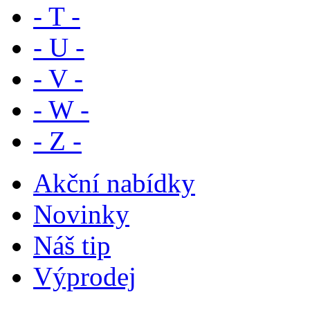
- T -
- U -
- V -
- W -
- Z -
Akční nabídky
Novinky
Náš tip
Výprodej