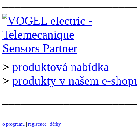
______________________
>
produktová nabídka
>
produkty v našem e-shop
______________________
o programu
|
registrace
|
dárky