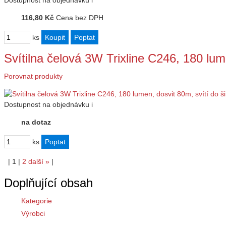
Dostupnost
na objednávku
i
116,80 Kč
Cena bez DPH
ks
Svítilna čelová 3W Trixline C246, 180 lu
Porovnat produkty
Dostupnost
na objednávku
i
na dotaz
ks
|
1
|
2
další
»
|
Doplňující obsah
Kategorie
Výrobci