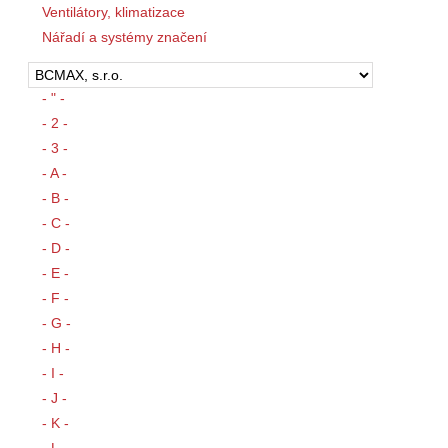
Ventilátory, klimatizace
Nářadí a systémy značení
- " -
- 2 -
- 3 -
- A -
- B -
- C -
- D -
- E -
- F -
- G -
- H -
- I -
- J -
- K -
- L -