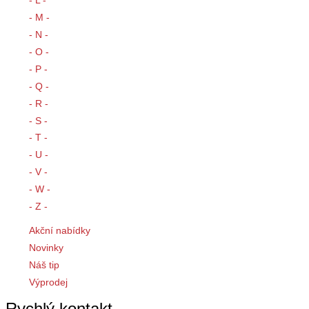
- M -
- N -
- O -
- P -
- Q -
- R -
- S -
- T -
- U -
- V -
- W -
- Z -
Akční nabídky
Novinky
Náš tip
Výprodej
Rychlý kontakt