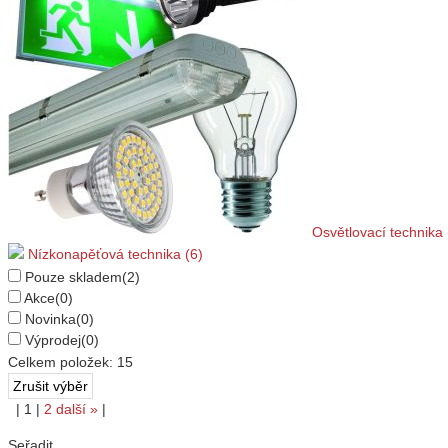
Osvětlovací technika 
Nízkonapěťová technika (6)
Pouze skladem
(2)
Akce
(0)
Novinka
(0)
Výprodej
(0)
Celkem položek:
15
|
1
|
2
další
»
|
Seřadit