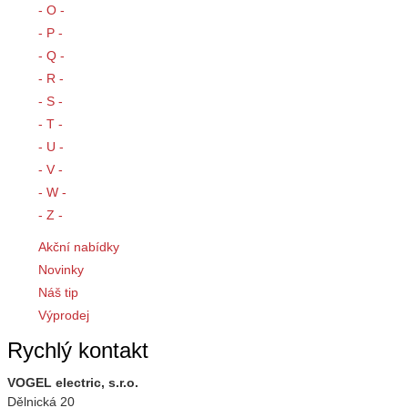
- O -
- P -
- Q -
- R -
- S -
- T -
- U -
- V -
- W -
- Z -
Akční nabídky
Novinky
Náš tip
Výprodej
Rychlý kontakt
VOGEL electric, s.r.o.
Dělnická 20