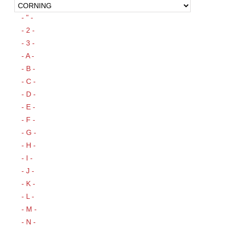
- " -
- 2 -
- 3 -
- A -
- B -
- C -
- D -
- E -
- F -
- G -
- H -
- I -
- J -
- K -
- L -
- M -
- N -