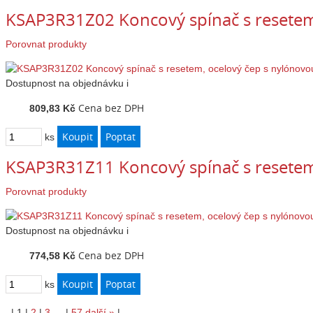
KSAP3R31Z02 Koncový spínač s resetem
Porovnat produkty
Dostupnost
na objednávku
i
Cena bez DPH
809,83 Kč
ks
KSAP3R31Z11 Koncový spínač s resetem
Porovnat produkty
Dostupnost
na objednávku
i
Cena bez DPH
774,58 Kč
ks
|
1
|
2
|
3
…
|
57
další
»
|