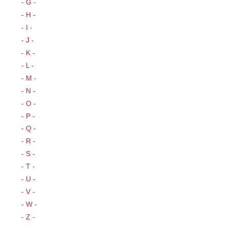
- G -
- H -
- I -
- J -
- K -
- L -
- M -
- N -
- O -
- P -
- Q -
- R -
- S -
- T -
- U -
- V -
- W -
- Z -