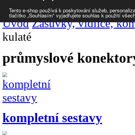
Porovnat produkty
0
Tento e-shop používá k poskytování služeb, personaliza
tlačítko „Souhlasím“ vyjadřujete souhlas k použití všec
Úvod
Zásuvky, vidlice, ko
kulaté
průmyslové konektory
kompletní sestavy