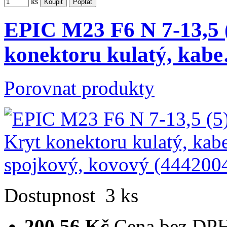
ks
EPIC M23 F6 N 7-13,5
konektoru kulatý, kab
Porovnat produkty
Dostupnost
3 ks
200,56 Kč
Cena bez DP