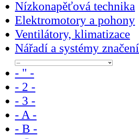
Nízkonapěťová technika
Elektromotory a pohony
Ventilátory, klimatizace
Nářadí a systémy značení
- " -
- 2 -
- 3 -
- A -
- B -