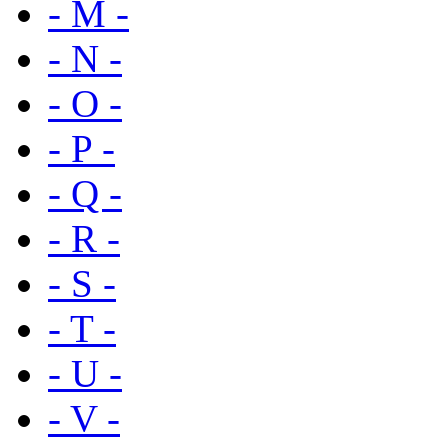
- M -
- N -
- O -
- P -
- Q -
- R -
- S -
- T -
- U -
- V -