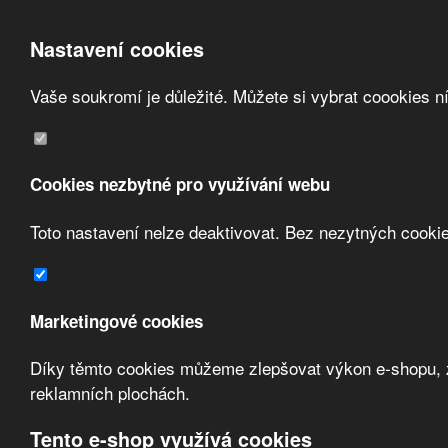
Nastavení cookies
Vaše soukromí je důležité. Můžete si vybrat coookies n
Přeskočit na hlavní obsah
/
Přeskočit na doplňující obsah
Obchodní podmínky
Registrace
O nás
Cookies nezbytné pro využívání webu
Kontakt
Toto nastavení nelze deaktivovat. Bez nezytných cooki
Marketingové cookies
Díky těmto cookies můžeme zlepšovat výkon e-shopu, zo
Zvolte měnu:
reklamních plochách.
Přihlásit uživatele
Tento e-shop využívá cookies