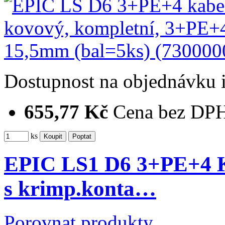
Dostupnost
na objednávku
655,77 Kč
Cena bez DP
ks
EPIC LS1 D6 3+PE+4 K
s krimp.konta…
Porovnat produkty