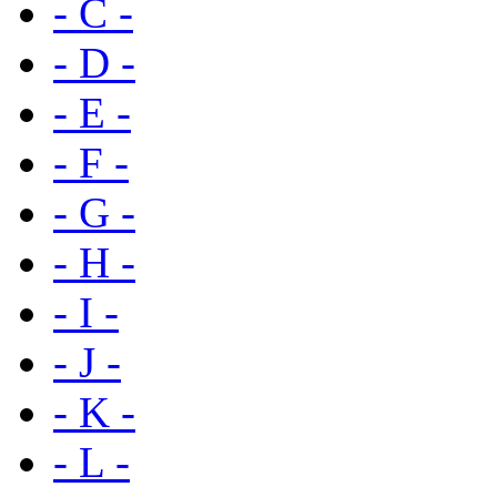
- C -
- D -
- E -
- F -
- G -
- H -
- I -
- J -
- K -
- L -