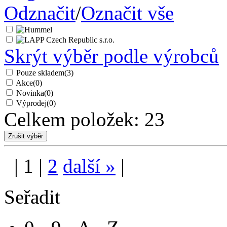
Odznačit
/
Označit vše
Skrýt výběr podle výrobců
Pouze skladem
(3)
Akce
(0)
Novinka
(0)
Výprodej
(0)
Celkem položek:
23
|
1
|
2
další
»
|
Seřadit