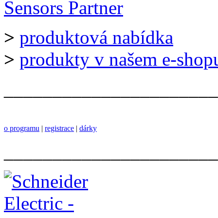
>
produktová nabídka
>
produkty v našem e-shop
______________________
o programu
|
registrace
|
dárky
______________________