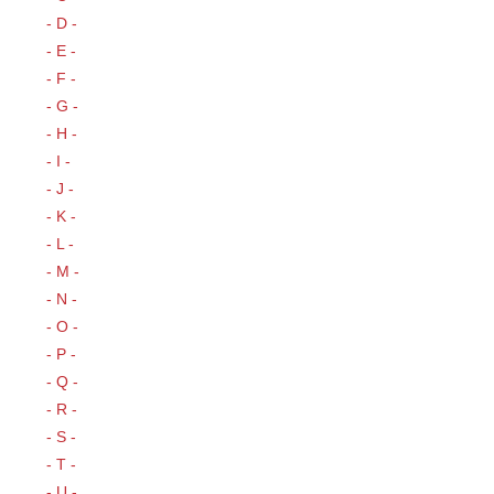
- D -
- E -
- F -
- G -
- H -
- I -
- J -
- K -
- L -
- M -
- N -
- O -
- P -
- Q -
- R -
- S -
- T -
- U -