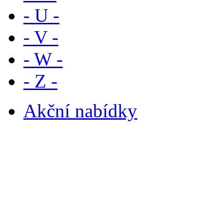
- U -
- V -
- W -
- Z -
Akční nabídky
Novinky
Náš tip
Výprodej
Rychlý kontakt