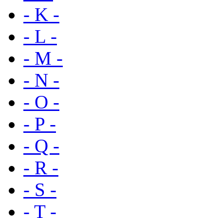
- K -
- L -
- M -
- N -
- O -
- P -
- Q -
- R -
- S -
- T -