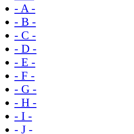
- A -
- B -
- C -
- D -
- E -
- F -
- G -
- H -
- I -
- J -