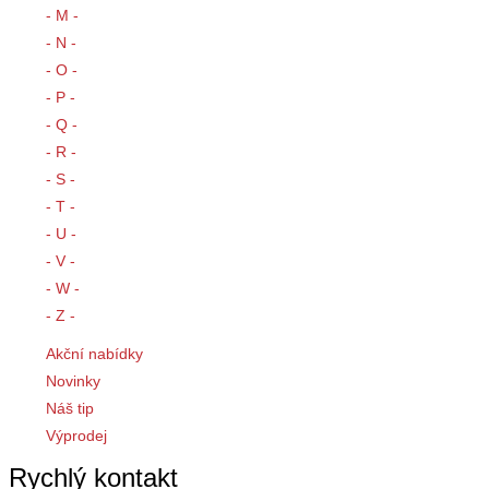
- M -
- N -
- O -
- P -
- Q -
- R -
- S -
- T -
- U -
- V -
- W -
- Z -
Akční nabídky
Novinky
Náš tip
Výprodej
Rychlý kontakt