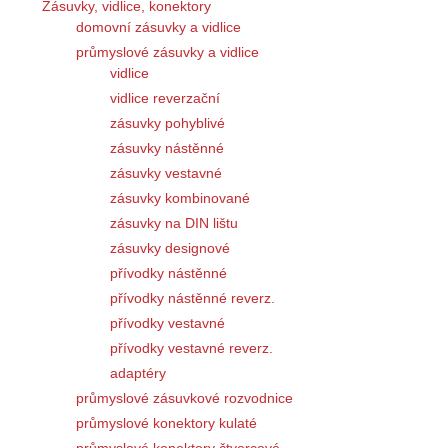
Zásuvky, vidlice, konektory
domovní zásuvky a vidlice
průmyslové zásuvky a vidlice
vidlice
vidlice reverzační
zásuvky pohyblivé
zásuvky nástěnné
zásuvky vestavné
zásuvky kombinované
zásuvky na DIN lištu
zásuvky designové
přívodky nástěnné
přívodky nástěnné reverz.
přívodky vestavné
přívodky vestavné reverz.
adaptéry
průmyslové zásuvkové rozvodnice
průmyslové konektory kulaté
průmyslové konektory čtvercové