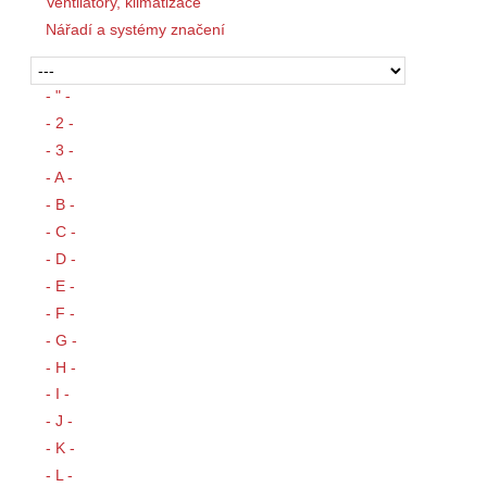
Ventilátory, klimatizace
Nářadí a systémy značení
- " -
- 2 -
- 3 -
- A -
- B -
- C -
- D -
- E -
- F -
- G -
- H -
- I -
- J -
- K -
- L -