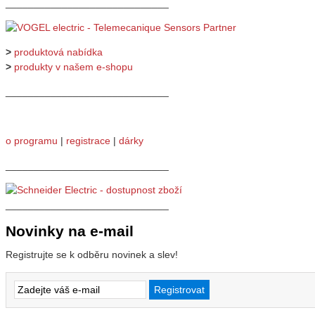
_____________________________
>
produktová nabídka
>
produkty v našem e-shopu
_____________________________
o programu
|
registrace
|
dárky
_____________________________
_____________________________
Novinky na e-mail
Registrujte se k odběru novinek a slev!