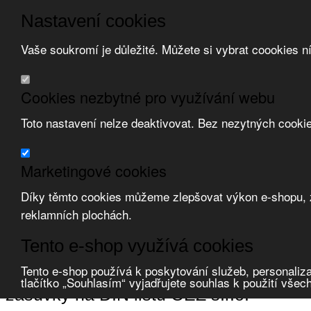
Nastavení cookies
Vaše soukromí je důležité. Můžete si vybrat coookies n
Přeskočit na hlavní obsah
/
Přeskočit na doplňující obsah
Obchodní podmínky
Cookies nezbytné pro využívání webu
Registrace
O nás
Toto nastavení nelze deaktivovat. Bez nezytných cooki
Kontakt
Marketingové cookies
Díky těmto cookies můžeme zlepšovat výkon e-shopu, zo
reklamních plochách.
Zvolte měnu:
Tento e-shop využívá cookies
Přihlásit uživatele
Porovnat produkty
0
Tento e-shop používá k poskytování služeb, personaliza
Úvod
Zásuvky, vidlice, konektory
průmyslové zásuvky a vidlice
zásuvk
tlačítko „Souhlasím“ vyjadřujete souhlas k použití všec
zásuvky na DIN lištu OEZ s.r.o.