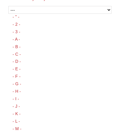
- " -
- 2 -
- 3 -
- A -
- B -
- C -
- D -
- E -
- F -
- G -
- H -
- I -
- J -
- K -
- L -
- M -