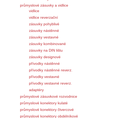
průmyslové zásuvky a vidlice
vidlice
vidlice reverzační
zásuvky pohyblivé
zásuvky nástěnné
zásuvky vestavné
zásuvky kombinované
zásuvky na DIN lištu
zásuvky designové
přívodky nástěnné
přívodky nástěnné reverz.
přívodky vestavné
přívodky vestavné reverz.
adaptéry
průmyslové zásuvkové rozvodnice
průmyslové konektory kulaté
průmyslové konektory čtvercové
průmyslové konektory obdélníkové