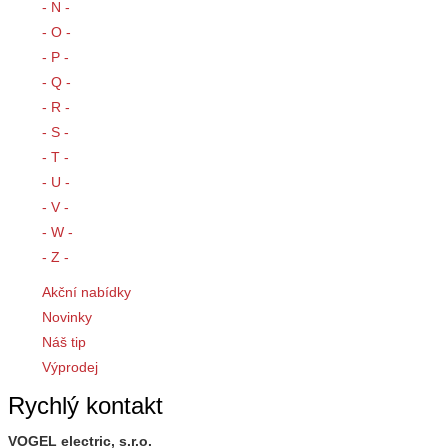
- N -
- O -
- P -
- Q -
- R -
- S -
- T -
- U -
- V -
- W -
- Z -
Akční nabídky
Novinky
Náš tip
Výprodej
Rychlý kontakt
VOGEL electric, s.r.o.