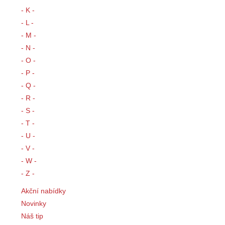
- K -
- L -
- M -
- N -
- O -
- P -
- Q -
- R -
- S -
- T -
- U -
- V -
- W -
- Z -
Akční nabídky
Novinky
Náš tip