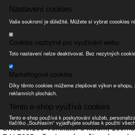
Nastavení cookies
Vaše soukromí je důležité. Můžete si vybrat coookies n
Přeskočit na hlavní obsah
/
Přeskočit na doplňující obsah
Obchodní podmínky
Cookies nezbytné pro využívání webu
Registrace
O nás
Toto nastavení nelze deaktivovat. Bez nezytných cooki
Kontakt
Marketingové cookies
Díky těmto cookies můžeme zlepšovat výkon e-shopu, zo
reklamních plochách.
Zvolte měnu:
Tento e-shop využívá cookies
Přihlásit uživatele
Porovnat produkty
0
Tento e-shop používá k poskytování služeb, personaliza
Úvod
Ventilátory, klimatizace
ventilátory rozváděčové
ventilátory boč
tlačítko „Souhlasím“ vyjadřujete souhlas k použití všec
SK3240.100 Ventilátor s filtrem, 160m