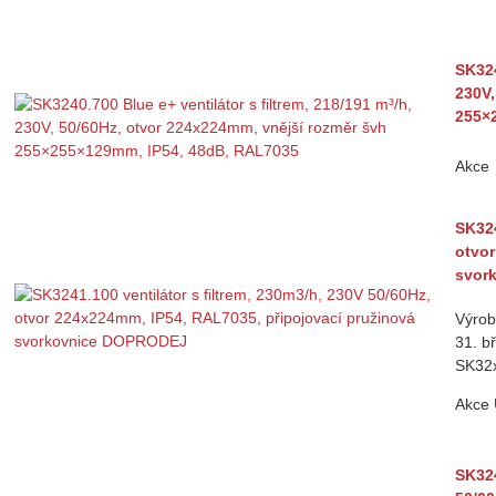
SK324
230V,
255×
Akce
SK324
otvor
svor
Výrob
31. b
SK32
Akce
SK324