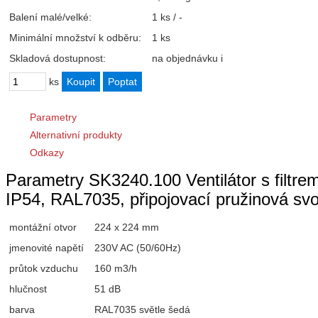
Balení malé/velké:
1 ks / -
Minimální množství k odběru:
1 ks
Skladová dostupnost:
na objednávku
i
ks
Parametry
Alternativní produkty
Odkazy
Parametry SK3240.100 Ventilátor s filtr
IP54, RAL7035, připojovací pružinová 
montážní otvor
224 x 224 mm
jmenovité napětí
230V AC (50/60Hz)
průtok vzduchu
160 m3/h
hlučnost
51 dB
barva
RAL7035 světle šedá