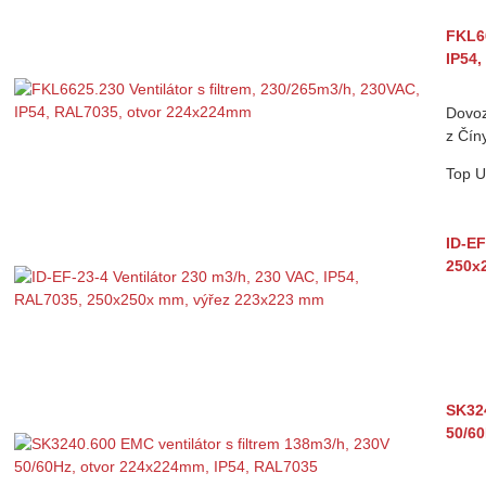
FKL66
IP54
Dovoz
z Čín
Top
U
ID-EF
250x
SK324
50/60