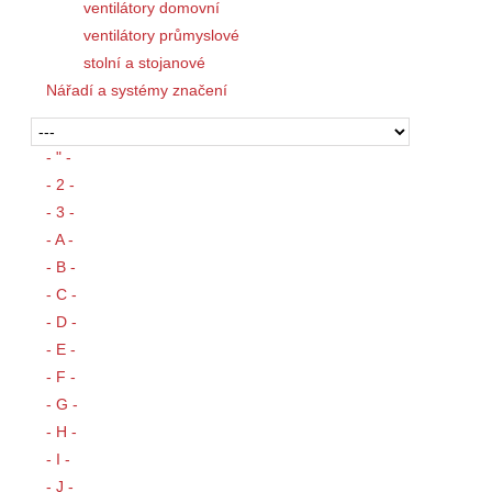
ventilátory domovní
ventilátory průmyslové
stolní a stojanové
Nářadí a systémy značení
- " -
- 2 -
- 3 -
- A -
- B -
- C -
- D -
- E -
- F -
- G -
- H -
- I -
- J -