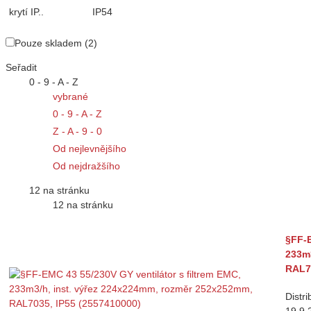
krytí IP..
IP54
Pouze skladem (2)
Seřadit
0 - 9 - A - Z
vybrané
0 - 9 - A - Z
Z - A - 9 - 0
Od nejlevnějšího
Od nejdražšího
12 na stránku
12 na stránku
§FF-E
233m3
RAL70
Distr
19.9.