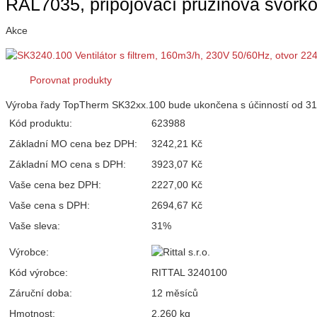
RAL7035, připojovací pružinová svo
Akce
Porovnat produkty
Výroba řady TopTherm SK32xx.100 bude ukončena s účinností od 31
Kód produktu:
623988
Základní MO cena bez DPH:
3242,21 Kč
Základní MO cena s DPH:
3923,07 Kč
Vaše cena bez DPH:
2227,00 Kč
Vaše cena s DPH:
2694,67 Kč
Vaše sleva:
31%
Výrobce:
Kód výrobce:
RITTAL 3240100
Záruční doba:
12 měsíců
Hmotnost:
2,260 kg