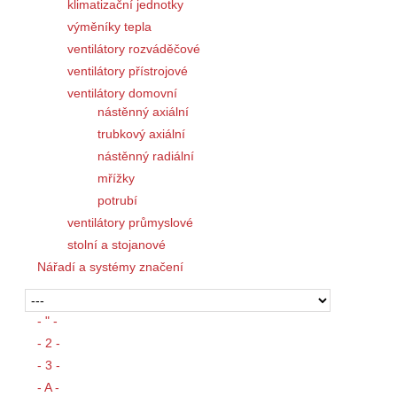
klimatizační jednotky
výměníky tepla
ventilátory rozváděčové
ventilátory přístrojové
ventilátory domovní
nástěnný axiální
trubkový axiální
nástěnný radiální
mřížky
potrubí
ventilátory průmyslové
stolní a stojanové
Nářadí a systémy značení
- " -
- 2 -
- 3 -
- A -