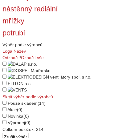
nástěnný radiální
mřížky
potrubí
Výběr podle výrobců:
Loga
Název
Odznačit
/
Označit vše
ELITON a.s.
Skrýt výběr podle výrobců
Pouze skladem
(14)
Akce
(0)
Novinka
(0)
Výprodej
(0)
Celkem položek:
214