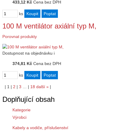
433,12 Kč
Cena bez DPH
ks
100 M ventilátor axiální typ M,
Porovnat produkty
Dostupnost
na objednávku
i
374,81 Kč
Cena bez DPH
ks
|
1
|
2
|
3
…
|
18
další
»
|
Doplňující obsah
Kategorie
Výrobci
Kabely a vodiče, příslušenství