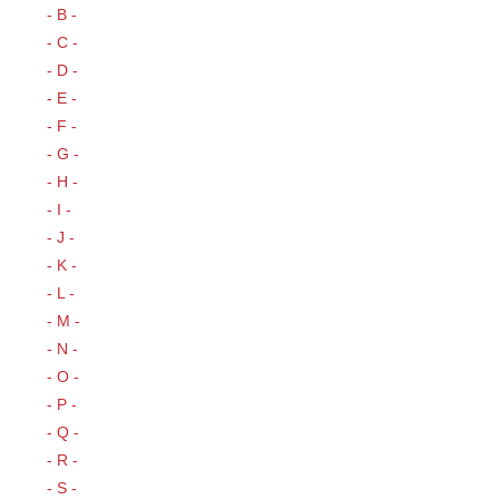
- B -
- C -
- D -
- E -
- F -
- G -
- H -
- I -
- J -
- K -
- L -
- M -
- N -
- O -
- P -
- Q -
- R -
- S -