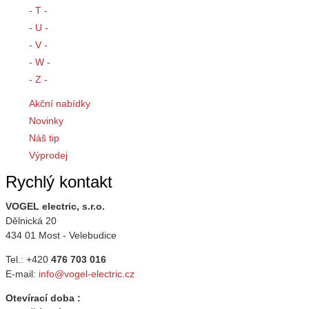
- T -
- U -
- V -
- W -
- Z -
Akční nabídky
Novinky
Náš tip
Výprodej
Rychlý kontakt
VOGEL electric, s.r.o.
Dělnická 20
434 01 Most - Velebudice
Tel.: +420
476 703 016
E-mail:
info@vogel-electric.cz
Otevírací doba :