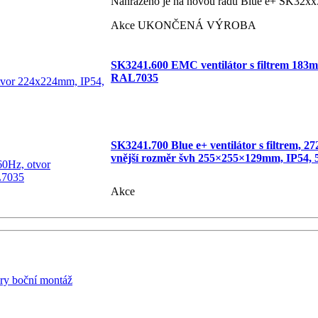
Nahrazeno je na novou řadu Blue e+ SK32xx
Akce
UKONČENÁ VÝROBA
SK3241.600 EMC ventilátor s filtrem 183m
RAL7035
SK3241.700 Blue e+ ventilátor s filtrem, 
vnější rozměr švh 255×255×129mm, IP54,
Akce
ory boční montáž