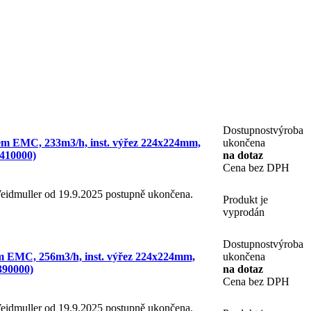
Dostupnost
výroba
rem EMC, 233m3/h, inst. výřez 224x224mm,
ukončena
410000)
na dotaz
Cena bez DPH
 Weidmuller od 19.9.2025 postupně ukončena.
Produkt je
vyprodán
Dostupnost
výroba
em EMC, 256m3/h, inst. výřez 224x224mm,
ukončena
390000)
na dotaz
Cena bez DPH
 Weidmuller od 19.9.2025 postupně ukončena.