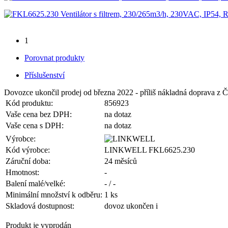
1
Porovnat produkty
Příslušenství
Dovozce ukončil prodej od března 2022 - příliš nákladná doprava z Č
Kód produktu:
856923
Vaše cena bez DPH:
na dotaz
Vaše cena s DPH:
na dotaz
Výrobce:
Kód výrobce:
LINKWELL FKL6625.230
Záruční doba:
24 měsíců
Hmotnost:
-
Balení malé/velké:
- / -
Minimální množství k odběru:
1 ks
Skladová dostupnost:
dovoz ukončen
i
Produkt je vyprodán