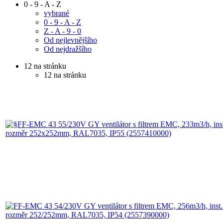
0 - 9 - A - Z
vybrané
0 - 9 - A - Z
Z - A - 9 - 0
Od nejlevnějšího
Od nejdražšího
12 na stránku
12 na stránku