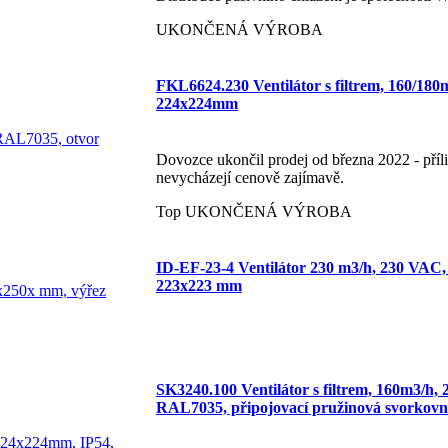
UKONČENÁ VÝROBA
FKL6624.230 Ventilátor s filtrem, 160/18
224x224mm
Dovozce ukončil prodej od března 2022 - příli
nevycházejí cenově zajímavě.
Top
UKONČENÁ VÝROBA
ID-EF-23-4 Ventilátor 230 m3/h, 230 VAC
223x223 mm
SK3240.100 Ventilátor s filtrem, 160m3/h,
RAL7035, připojovací pružinová svork