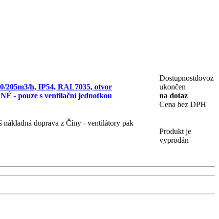
Dostupnost
dovoz
70/205m3/h, IP54, RAL7035, otvor
ukončen
pouze s ventilační jednotkou
na dotaz
Cena bez DPH
š nákladná doprava z Číny - ventilátory pak
Produkt je
vyprodán