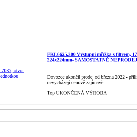
FKL6625.300 Výstupní mřížka s filtrem, 1
224x224mm- SAMOSTATNĚ NEPRODEJNÉ - 
Dovozce ukončil prodej od března 2022 - příli
nevycházejí cenově zajímavě.
Top
UKONČENÁ VÝROBA