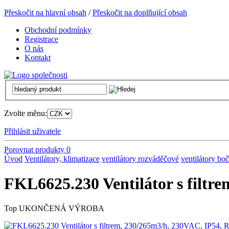
Přeskočit na hlavní obsah
/
Přeskočit na doplňující obsah
Obchodní podmínky
Registrace
O nás
Kontakt
Zvolte měnu:
Přihlásit uživatele
Porovnat produkty
0
Úvod
Ventilátory, klimatizace
ventilátory rozváděčové
ventilátory bo
FKL6625.230 Ventilátor s filt
Top
UKONČENÁ VÝROBA