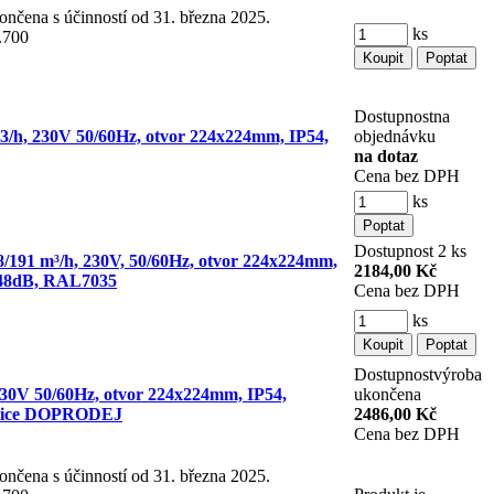
čena s účinností od 31. března 2025.
ks
.700
Dostupnost
na
3/h, 230V 50/60Hz, otvor 224x224mm, IP54,
objednávku
na dotaz
Cena bez DPH
ks
Dostupnost
2 ks
218/191 m³/h, 230V, 50/60Hz, otvor 224x224mm,
2184,00 Kč
 48dB, RAL7035
Cena bez DPH
ks
Dostupnost
výroba
 230V 50/60Hz, otvor 224x224mm, IP54,
ukončena
ovnice DOPRODEJ
2486,00 Kč
Cena bez DPH
čena s účinností od 31. března 2025.