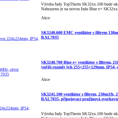
Výroba řady TopTherm SK32xx.100 bude ukon
Nahrazeno je na novou řadu Blue e+ SK32xx
Akce
SK3240.600 EMC ventilátor s filtrem 138m
RAL7035
SK3240.700 Blue e+ ventilátor s filtrem, 
vnější rozměr švh 255×255×129mm, IP54,
Akce
SK3241.100 ventilátor s filtrem, 230m3/h,
RAL7035, připojovací pružinová svork
Výroba řady TopTherm SK32xx.100 bude ukon