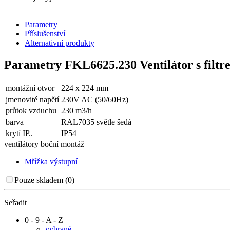
Parametry
Příslušenství
Alternativní produkty
Parametry FKL6625.230 Ventilátor s filt
montážní otvor
224 x 224 mm
jmenovité napětí
230V AC (50/60Hz)
průtok vzduchu
230 m3/h
barva
RAL7035 světle šedá
krytí IP..
IP54
ventilátory boční montáž
Mřížka výstupní
Pouze skladem (0)
Seřadit
0 - 9 - A - Z
vybrané