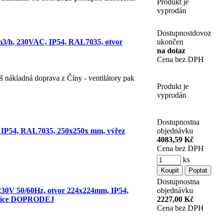
Produkt je
vyprodán
Dostupnost
dovoz
0m3/h, 230VAC, IP54, RAL7035, otvor
ukončen
na dotaz
Cena bez DPH
š nákladná doprava z Číny - ventilátory pak
Produkt je
vyprodán
Dostupnost
na
, IP54, RAL7035, 250x250x mm, výřez
objednávku
4083,59 Kč
Cena bez DPH
ks
Dostupnost
na
 230V 50/60Hz, otvor 224x224mm, IP54,
objednávku
ovnice DOPRODEJ
2227,00 Kč
Cena bez DPH