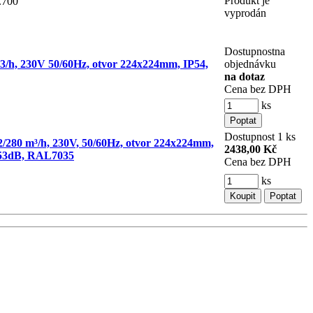
Produkt je
.700
vyprodán
Dostupnost
na
3/h, 230V 50/60Hz, otvor 224x224mm, IP54,
objednávku
na dotaz
Cena bez DPH
ks
Dostupnost
1 ks
272/280 m³/h, 230V, 50/60Hz, otvor 224x224mm,
2438,00 Kč
 53dB, RAL7035
Cena bez DPH
ks