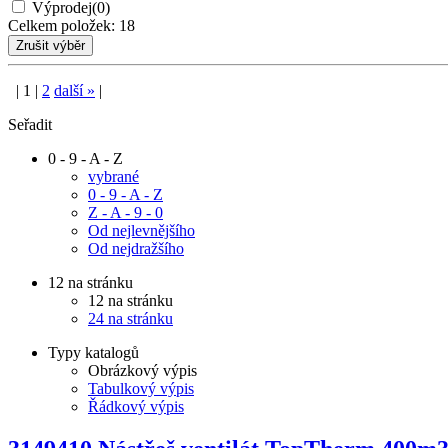
Výprodej
(0)
Celkem položek:
18
|
1
|
2
další
»
|
Seřadit
0 - 9 - A - Z
vybrané
0 - 9 - A - Z
Z - A - 9 - 0
Od nejlevnějšího
Od nejdražšího
12 na stránku
12 na stránku
24 na stránku
Typy katalogů
Obrázkový výpis
Tabulkový výpis
Řádkový výpis