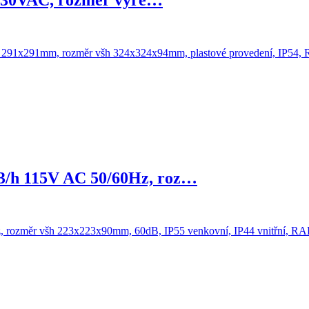
, 230VAC, rozměr výře…
/h 115V AC 50/60Hz, roz…