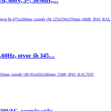
/h, 400V, 3~, 50/60H,…
0,60Hz, otvor šh 345…