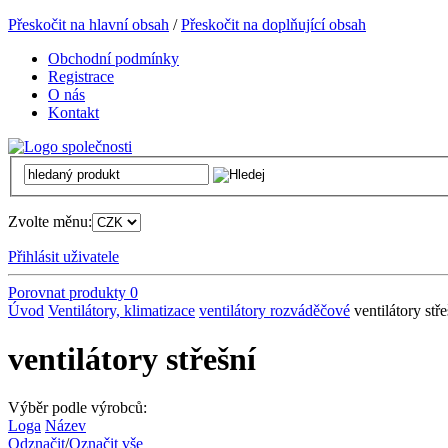
Přeskočit na hlavní obsah
/
Přeskočit na doplňující obsah
Obchodní podmínky
Registrace
O nás
Kontakt
Zvolte měnu:
Přihlásit uživatele
Porovnat produkty
0
Úvod
Ventilátory, klimatizace
ventilátory rozváděčové
ventilátory stře
ventilátory střešní
Výběr podle výrobců:
Loga
Název
Odznačit
/
Označit vše