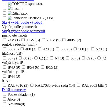
Skrýt výběr podle výrobců
Výběr podle parametrů
Skrýt výběr podle parametrů
jmenovité napětí
24V
(1)
115V
(5)
230V
(9)
400V
(2)
průtok vzduchu (m3/h)
360
(3)
400
(3)
420
(1)
550
(3)
560
(1)
570
(1)
hlučnost (dB)
53
(2)
60
(3)
62
(1)
64
(3)
68
(3)
69
(3)
72
vnější krytí IP..
IP43
(9)
IP54
(6)
IP55
(3)
vnitřní krytí IP..
IP44
(3)
barva
RAL7016
(3)
RAL7035 světle šedá
(14)
RAL9003 bílá
(
Další parametry
Pouze skladem
(1)
Akce
(0)
Novinka
(0)