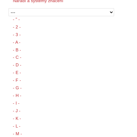
Nářadí a systémy značení
- " -
- 2 -
- 3 -
- A -
- B -
- C -
- D -
- E -
- F -
- G -
- H -
- I -
- J -
- K -
- L -
- M -