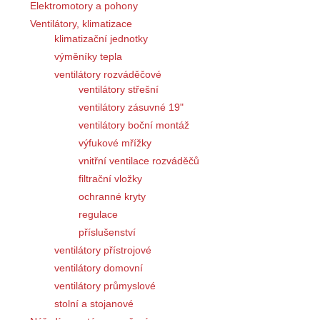
Elektromotory a pohony
Ventilátory, klimatizace
klimatizační jednotky
výměníky tepla
ventilátory rozváděčové
ventilátory střešní
ventilátory zásuvné 19"
ventilátory boční montáž
výfukové mřížky
vnitřní ventilace rozváděčů
filtrační vložky
ochranné kryty
regulace
příslušenství
ventilátory přístrojové
ventilátory domovní
ventilátory průmyslové
stolní a stojanové