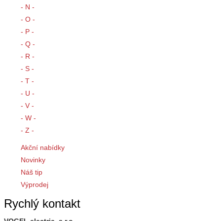
- N -
- O -
- P -
- Q -
- R -
- S -
- T -
- U -
- V -
- W -
- Z -
Akční nabídky
Novinky
Náš tip
Výprodej
Rychlý kontakt