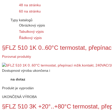
48 na stránku
60 na stránku
Typy katalogů
Obrázkový výpis
Tabulkový výpis
Řádkový výpis
§FLZ 510 1K 0..60°C termostat, přepína
Porovnat produkty
Dostupnost
výroba ukončena
i
na dotaz
Produkt je vyprodán
UKONČENÁ VÝROBA
§FLZ 510 3K +20°..+80°C termostat, přep