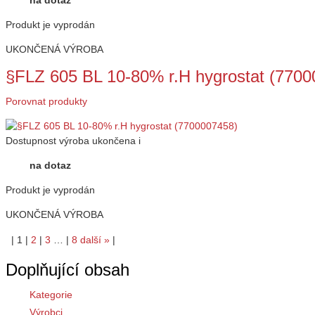
na dotaz
Produkt je vyprodán
UKONČENÁ VÝROBA
§FLZ 605 BL 10-80% r.H hygrostat (7700
Porovnat produkty
Dostupnost
výroba ukončena
i
na dotaz
Produkt je vyprodán
UKONČENÁ VÝROBA
|
1
|
2
|
3
…
|
8
další
»
|
Doplňující obsah
Kategorie
Výrobci