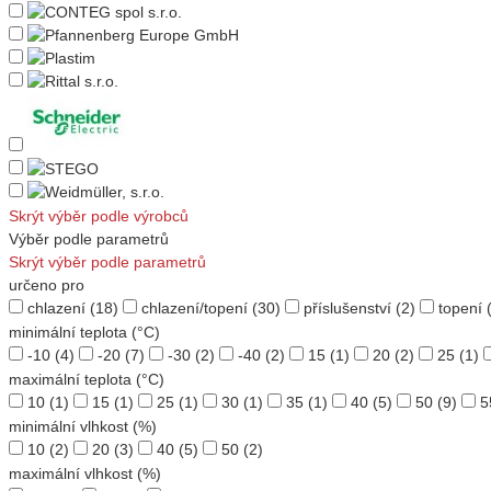
Skrýt výběr podle výrobců
Výběr podle parametrů
Skrýt výběr podle parametrů
určeno pro
chlazení
(18)
chlazení/topení
(30)
příslušenství
(2)
topení
(
minimální teplota (°C)
-10
(4)
-20
(7)
-30
(2)
-40
(2)
15
(1)
20
(2)
25
(1)
maximální teplota (°C)
10
(1)
15
(1)
25
(1)
30
(1)
35
(1)
40
(5)
50
(9)
5
minimální vlhkost (%)
10
(2)
20
(3)
40
(5)
50
(2)
maximální vlhkost (%)