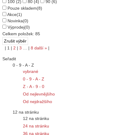
100
(2)
80
(4)
90
(6)
Pouze skladem
(8)
Akce
(1)
Novinka
(0)
Výprodej
(0)
Celkem položek:
85
|
1
|
2
|
3
…
|
8
další
»
|
Seřadit
0 - 9 - A - Z
vybrané
0 - 9 - A - Z
Z - A - 9 - 0
Od nejlevnějšího
Od nejdražšího
12 na stránku
12 na stránku
24 na stránku
36 na stránku