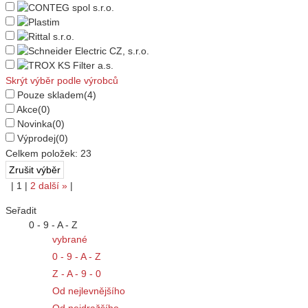
Skrýt výběr podle výrobců
Pouze skladem
(4)
Akce
(0)
Novinka
(0)
Výprodej
(0)
Celkem položek:
23
|
1
|
2
další
»
|
Seřadit
0 - 9 - A - Z
vybrané
0 - 9 - A - Z
Z - A - 9 - 0
Od nejlevnějšího