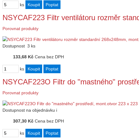
ks
NSYCAF223 Filtr ventilátoru rozměr st
Porovnat produkty
Dostupnost
3 ks
133,68 Kč
Cena bez DPH
ks
NSYCAF223O Filtr do "mastného" prostře
Porovnat produkty
Dostupnost
na objednávku
i
307,30 Kč
Cena bez DPH
ks