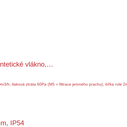
syntetické vlákno,…
mm, IP54