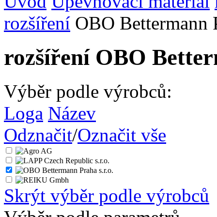
Úvod
Upevňovací materiál
rozšíření
OBO Bettermann Pr
rozšíření OBO Better
Výběr podle výrobců:
Loga
Název
Odznačit
/
Označit vše
Skrýt výběr podle výrobců