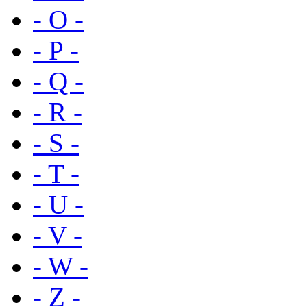
- O -
- P -
- Q -
- R -
- S -
- T -
- U -
- V -
- W -
- Z -