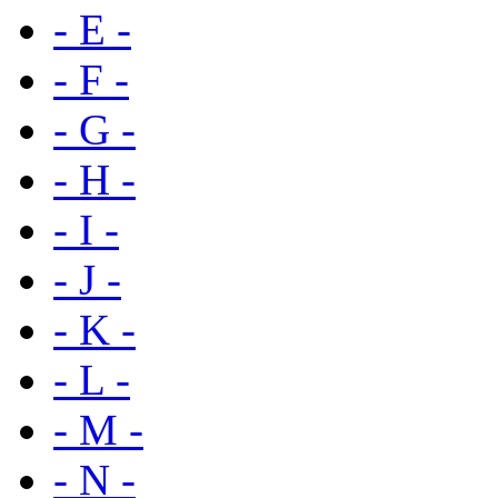
- E -
- F -
- G -
- H -
- I -
- J -
- K -
- L -
- M -
- N -