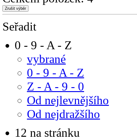
Seřadit
0 - 9 - A - Z
vybrané
0 - 9 - A - Z
Z - A - 9 - 0
Od nejlevnějšího
Od nejdražšího
12 na stránku