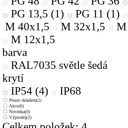
PG 48
PG 42
PG 36
PG 13,5
(1)
PG 11
(1)
M 40x1,5
M 32x1,5
M 
M 12x1,5
barva
RAL7035 světle šedá
krytí
IP54
(4)
IP68
Pouze skladem
(2)
Akce
(0)
Novinka
(0)
Výprodej
(2)
Celkem položek:
4