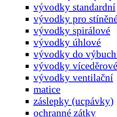
vývodky standardní
vývodky pro stíněn
vývodky spirálové
vývodky úhlové
vývodky do výbuch
vývodky víceděrov
vývodky ventilační
matice
záslepky (ucpávky)
ochranné zátky