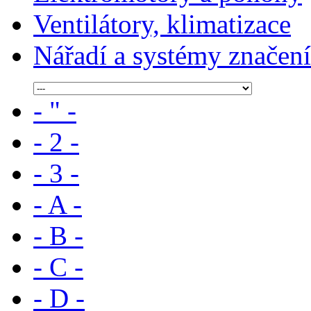
Ventilátory, klimatizace
Nářadí a systémy značení
- " -
- 2 -
- 3 -
- A -
- B -
- C -
- D -