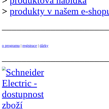
>
produktová nabídka
>
produkty v našem e-shop
______________________
o programu
|
registrace
|
dárky
______________________