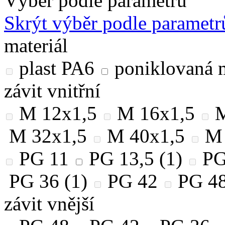
Výběr podle parametrů
Skrýt výběr podle parametr
materiál
plast PA6
poniklovaná 
závit vnitřní
M 12x1,5
M 16x1,5
M
M 32x1,5
M 40x1,5
M 
PG 11
PG 13,5
(1)
PG
PG 36
(1)
PG 42
PG 4
závit vnější