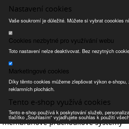
Nastavení cookies
Vaše soukromí je důležité. Můžete si vybrat coookies n
Přeskočit na hlavní obsah
/
Přeskočit na doplňující obsah
Obchodní podmínky
Cookies nezbytné pro využívání webu
Registrace
O nás
Toto nastavení nelze deaktivovat. Bez nezytných cooki
Kontakt
Marketingové cookies
Díky těmto cookies můžeme zlepšovat výkon e-shopu, zo
reklamních plochách.
Zvolte měnu:
Tento e-shop využívá cookies
Přihlásit uživatele
Porovnat produkty
0
Tento e-shop používá k poskytování služeb, personaliza
Úvod
Upevňovací materiál
membránové průchodkové systémy
tlačítko „Souhlasím“ vyjadřujete souhlas k použití všec
membránové průchodkové systémy