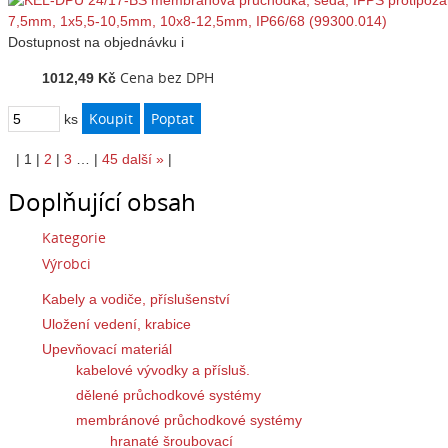
Dostupnost
na objednávku
i
Cena bez DPH
1012,49 Kč
ks
|
1
|
2
|
3
…
|
45
další
»
|
Doplňující obsah
Kategorie
Výrobci
Kabely a vodiče, příslušenství
Uložení vedení, krabice
Upevňovací materiál
kabelové vývodky a přísluš.
dělené průchodkové systémy
membránové průchodkové systémy
hranaté šroubovací