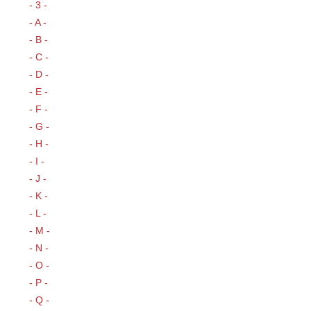
- 3 -
- A -
- B -
- C -
- D -
- E -
- F -
- G -
- H -
- I -
- J -
- K -
- L -
- M -
- N -
- O -
- P -
- Q -