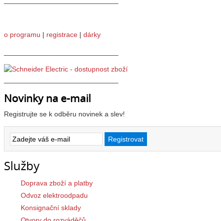
o programu
|
registrace
|
dárky
_____________________________
_____________________________
Novinky na e-mail
Registrujte se k odběru novinek a slev!
Služby
Doprava zboží a platby
Odvoz elektroodpadu
Konsignační sklady
Otvory do rozváděčů