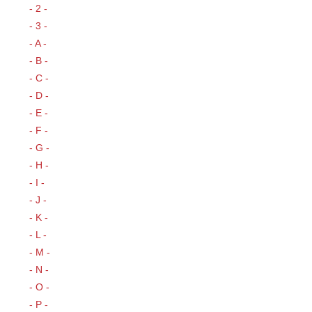
- 2 -
- 3 -
- A -
- B -
- C -
- D -
- E -
- F -
- G -
- H -
- I -
- J -
- K -
- L -
- M -
- N -
- O -
- P -