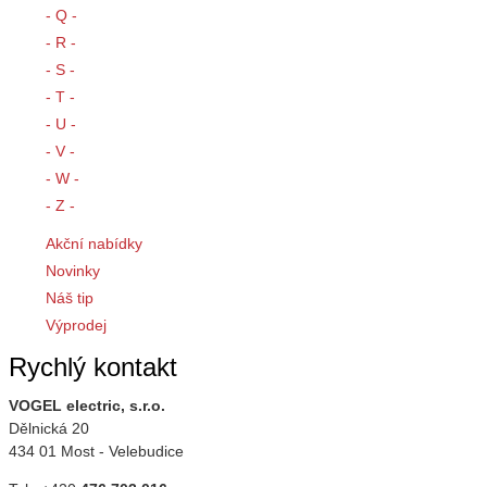
- Q -
- R -
- S -
- T -
- U -
- V -
- W -
- Z -
Akční nabídky
Novinky
Náš tip
Výprodej
Rychlý kontakt
VOGEL electric, s.r.o.
Dělnická 20
434 01 Most - Velebudice