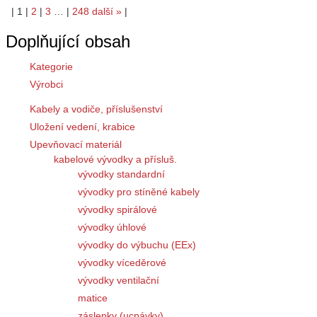
|
1
|
2
|
3
…
|
248
další
»
|
Doplňující obsah
Kategorie
Výrobci
Kabely a vodiče, příslušenství
Uložení vedení, krabice
Upevňovací materiál
kabelové vývodky a přísluš.
vývodky standardní
vývodky pro stíněné kabely
vývodky spirálové
vývodky úhlové
vývodky do výbuchu (EEx)
vývodky víceděrové
vývodky ventilační
matice
záslepky (ucpávky)