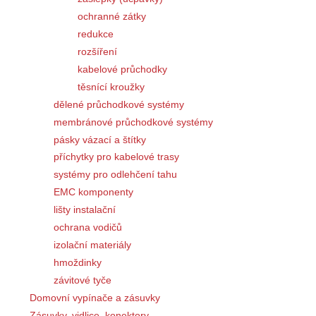
ochranné zátky
redukce
rozšíření
kabelové průchodky
těsnící kroužky
dělené průchodkové systémy
membránové průchodkové systémy
pásky vázací a štítky
příchytky pro kabelové trasy
systémy pro odlehčení tahu
EMC komponenty
lišty instalační
ochrana vodičů
izolační materiály
hmoždinky
závitové tyče
Domovní vypínače a zásuvky
Zásuvky, vidlice, konektory