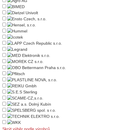
Skrýt výběr podle výrobců