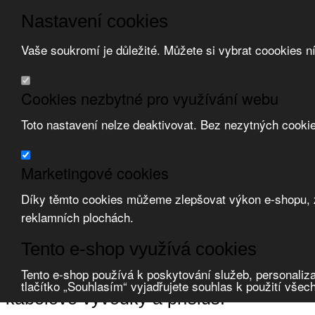
Nastavení cookies
Vaše soukromí je důležité. Můžete si vybrat coookies n
Přeskočit na hlavní obsah
/
Přeskočit na doplňující obsah
Obchodní podmínky
Cookies nezbytné pro využívání webu
Registrace
O nás
Toto nastavení nelze deaktivovat. Bez nezytných cooki
Kontakt
Marketingové cookies
Díky těmto cookies můžeme zlepšovat výkon e-shopu, zo
reklamních plochách.
Zvolte měnu:
Tento e-shop využívá cookies
Přihlásit uživatele
Porovnat produkty
0
Tento e-shop používá k poskytování služeb, personaliza
Úvod
Upevňovací materiál
kabelové vývodky a přísluš.
tlačítko „Souhlasím“ vyjadřujete souhlas k použití všec
kabelové vývodky a přísluš.