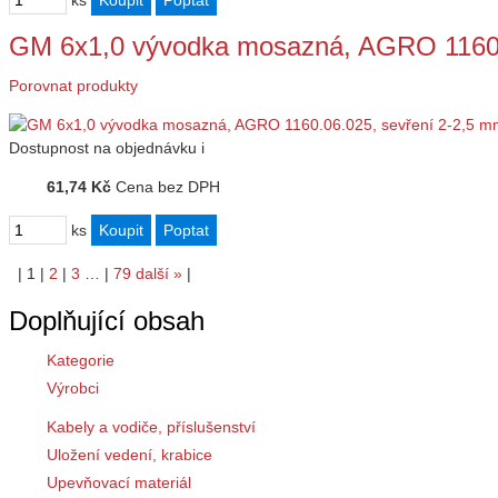
ks
GM 6x1,0 vývodka mosazná, AGRO 1160.
Porovnat produkty
Dostupnost
na objednávku
i
61,74 Kč
Cena bez DPH
ks
|
1
|
2
|
3
…
|
79
další
»
|
Doplňující obsah
Kategorie
Výrobci
Kabely a vodiče, příslušenství
Uložení vedení, krabice
Upevňovací materiál