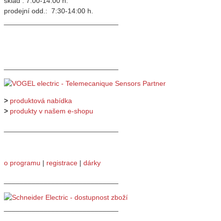
sklad : 7:00-14:00 h.
prodejní odd.: 7:30-14:00 h.
_____________________________
_____________________________
>
produktová nabídka
>
produkty v našem e-shopu
_____________________________
o programu
|
registrace
|
dárky
_____________________________
_____________________________