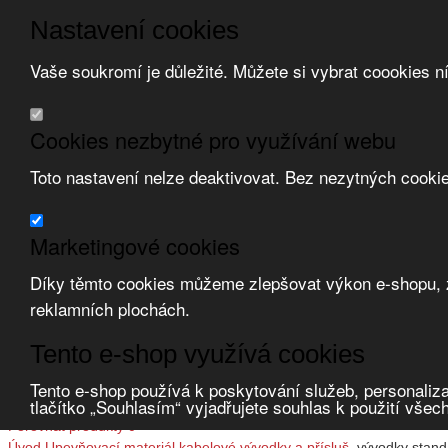
Nastavení cookies
Vaše soukromí je důležité. Můžete si vybrat coookies n
Přeskočit na hlavní obsah
/
Přeskočit na doplňující obsah
Obchodní podmínky
Cookies nezbytné pro využívání webu
Registrace
O nás
Toto nastavení nelze deaktivovat. Bez nezytných cooki
Kontakt
Marketingové cookies
Díky těmto cookies můžeme zlepšovat výkon e-shopu, zo
reklamních plochách.
Tento e-shop využívá cookies
Zvolte měnu:
Tento e-shop používá k poskytování služeb, personaliza
tlačítko „Souhlasím“ vyjadřujete souhlas k použití všec
Přihlásit uživatele
Porovnat produkty
0
Úvod
Upevňovací materiál
kabelové vývodky a přísluš.
vývodky stand