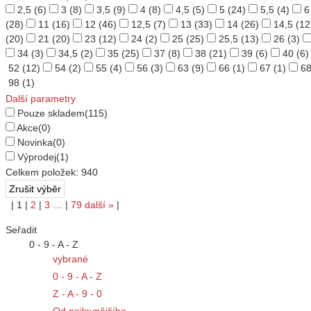
2,5
(6)
3
(8)
3,5
(9)
4
(8)
4,5
(5)
5
(24)
5,5
(4)
6
(28)
11
(16)
12
(46)
12,5
(7)
13
(33)
14
(26)
14,5
(12
(20)
21
(20)
23
(12)
24
(2)
25
(25)
25,5
(13)
26
(3)
34
(3)
34,5
(2)
35
(25)
37
(8)
38
(21)
39
(6)
40
(6)
52
(12)
54
(2)
55
(4)
56
(3)
63
(9)
66
(1)
67
(1)
6
98
(1)
Další parametry
Pouze skladem
(115)
Akce
(0)
Novinka
(0)
Výprodej
(1)
Celkem položek:
940
|
1
|
2
|
3
…
|
79
další
»
|
Seřadit
0 - 9 - A - Z
vybrané
0 - 9 - A - Z
Z - A - 9 - 0