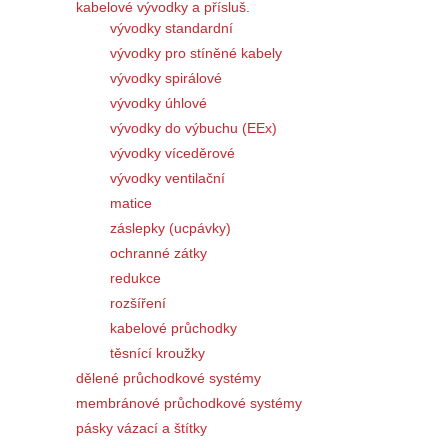
kabelové vývodky a přísluš.
vývodky standardní
vývodky pro stíněné kabely
vývodky spirálové
vývodky úhlové
vývodky do výbuchu (EEx)
vývodky víceděrové
vývodky ventilační
matice
záslepky (ucpávky)
ochranné zátky
redukce
rozšíření
kabelové průchodky
těsnící kroužky
dělené průchodkové systémy
membránové průchodkové systémy
pásky vázací a štítky