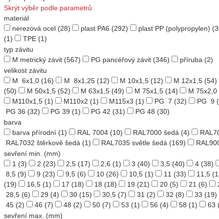
Skrýt výběr podle parametrů
materiál
nerezová ocel
(28)
plast PA6
(292)
plast PP (polypropylen)
(3
(1)
TPE
(1)
typ závitu
M metrický závit
(567)
PG pancéřový závit
(346)
příruba
(2)
velikost závitu
M 6x1,0
(16)
M 8x1,25
(12)
M 10x1,5
(12)
M 12x1,5
(54)
(50)
M 50x1,5
(52)
M 63x1,5
(49)
M 75x1,5
(14)
M 75x2,0
M110x1,5
(1)
M110x2
(1)
M115x3
(1)
PG 7
(32)
PG 9
(
PG 36
(32)
PG 39
(1)
PG 42
(31)
PG 48
(30)
barva
barva přírodní
(1)
RAL 7004
(10)
RAL7000 šedá
(4)
RAL70
RAL7032 štěrkově šedá
(1)
RAL7035 světle šedá
(169)
RAL900
sevření min. (mm)
1
(3)
2
(23)
2,5
(17)
2,6
(1)
3
(40)
3,5
(40)
4
(38)
8,5
(9)
9
(23)
9,5
(6)
10
(26)
10,5
(1)
11
(33)
11,5
(1
(19)
16,5
(1)
17
(18)
18
(18)
19
(21)
20
(5)
21
(6)
28,5
(6)
29
(4)
30
(15)
30,5
(7)
31
(2)
32
(8)
33
(19)
45
(2)
46
(7)
48
(2)
50
(7)
53
(1)
56
(4)
58
(1)
63
sevření max. (mm)