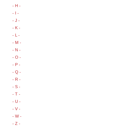
- H -
- I -
- J -
- K -
- L -
- M -
- N -
- O -
- P -
- Q -
- R -
- S -
- T -
- U -
- V -
- W -
- Z -