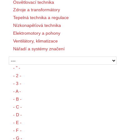
Osvětlovací technika
Zdroje a transformátory
Tepelná technika a regulace
Nízkonapěťová technika
Elektromotory a pohony
Ventilátory, klimatizace
Nářadí a systémy značení
- " -
- 2 -
- 3 -
- A -
- B -
- C -
- D -
- E -
- F -
- G -