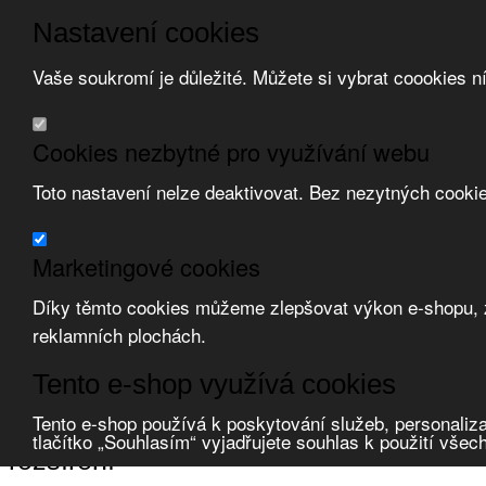
Nastavení cookies
Vaše soukromí je důležité. Můžete si vybrat coookies n
Přeskočit na hlavní obsah
/
Přeskočit na doplňující obsah
Obchodní podmínky
Cookies nezbytné pro využívání webu
Registrace
O nás
Toto nastavení nelze deaktivovat. Bez nezytných cooki
Kontakt
Marketingové cookies
Díky těmto cookies můžeme zlepšovat výkon e-shopu, zo
reklamních plochách.
Zvolte měnu:
Tento e-shop využívá cookies
Přihlásit uživatele
Porovnat produkty
0
Tento e-shop používá k poskytování služeb, personaliza
Úvod
Upevňovací materiál
kabelové vývodky a přísluš.
rozšíření
tlačítko „Souhlasím“ vyjadřujete souhlas k použití všec
rozšíření