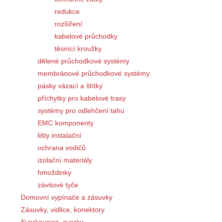
redukce
rozšíření
kabelové průchodky
těsnící kroužky
dělené průchodkové systémy
membránové průchodkové systémy
pásky vázací a štítky
příchytky pro kabelové trasy
systémy pro odlehčení tahu
EMC komponenty
lišty instalační
ochrana vodičů
izolační materiály
hmoždinky
závitové tyče
Domovní vypínače a zásuvky
Zásuvky, vidlice, konektory
Svorkovnice, svorky