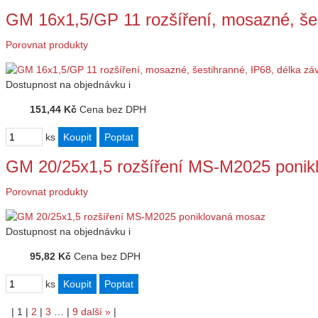
GM 16x1,5/GP 11 rozšíření, mosazné, še
Porovnat produkty
Dostupnost
na objednávku
i
151,44 Kč
Cena bez DPH
ks
GM 20/25x1,5 rozšíření MS-M2025 ponik
Porovnat produkty
Dostupnost
na objednávku
i
95,82 Kč
Cena bez DPH
ks
|
1
|
2
|
3
…
|
9
další
»
|