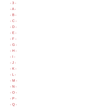
- 3 -
- A -
- B -
- C -
- D -
- E -
- F -
- G -
- H -
- I -
- J -
- K -
- L -
- M -
- N -
- O -
- P -
- Q -