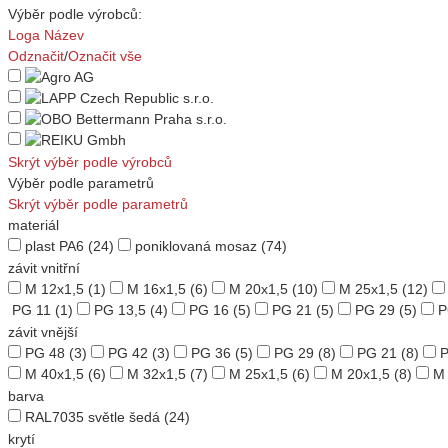
Výběr podle výrobců:
Loga
Název
Odznačit
/
Označit vše
Skrýt výběr podle výrobců
Výběr podle parametrů
Skrýt výběr podle parametrů
materiál
plast PA6
(24)
poniklovaná mosaz
(74)
závit vnitřní
M 12x1,5
(1)
M 16x1,5
(6)
M 20x1,5
(10)
M 25x1,5
(12)
PG 11
(1)
PG 13,5
(4)
PG 16
(5)
PG 21
(5)
PG 29
(5)
P
závit vnější
PG 48
(3)
PG 42
(3)
PG 36
(5)
PG 29
(8)
PG 21
(8)
P
M 40x1,5
(6)
M 32x1,5
(7)
M 25x1,5
(6)
M 20x1,5
(8)
M 
barva
RAL7035 světle šedá
(24)
krytí