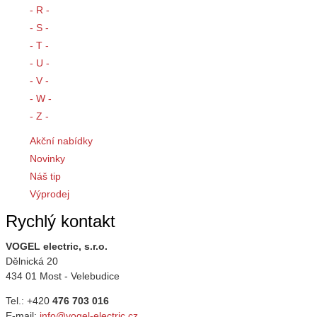
- R -
- S -
- T -
- U -
- V -
- W -
- Z -
Akční nabídky
Novinky
Náš tip
Výprodej
Rychlý kontakt
VOGEL electric, s.r.o.
Dělnická 20
434 01 Most - Velebudice
Tel.: +420
476 703 016
E-mail:
info@vogel-electric.cz