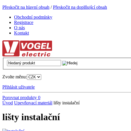
Přeskočit na hlavní obsah
/
Přeskočit na doplňující obsah
Obchodní podmínky
Registrace
O nás
Kontakt
Zvolte měnu:
Přihlásit uživatele
Porovnat produkty
0
Úvod
Upevňovací materiál
lišty instalační
lišty instalační