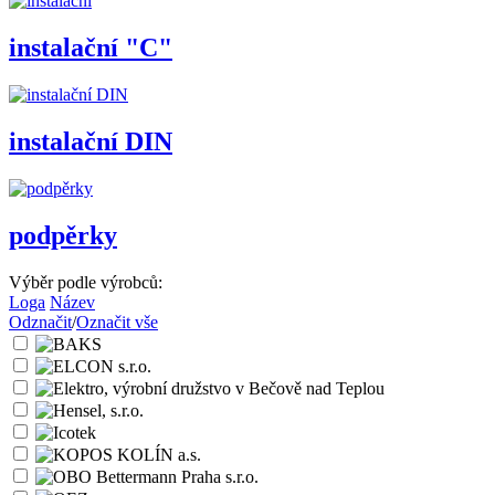
instalační "C"
instalační DIN
podpěrky
Výběr podle výrobců:
Loga
Název
Odznačit
/
Označit vše