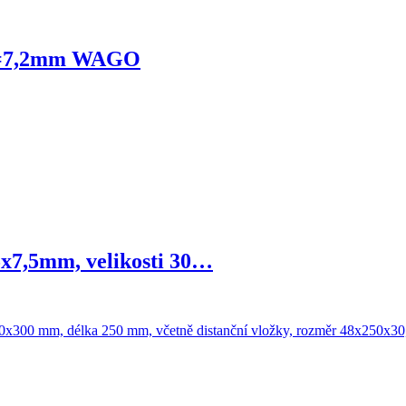
, š=7,2mm WAGO
5x7,5mm, velikosti 30…