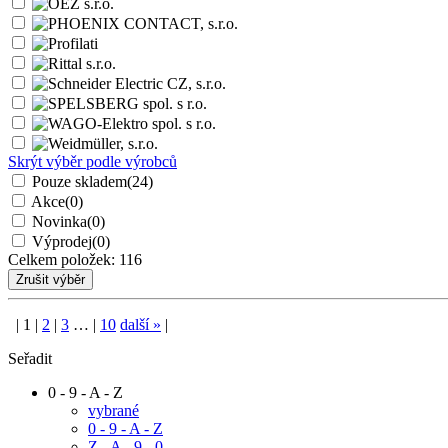
Skrýt výběr podle výrobců
Pouze skladem
(24)
Akce
(0)
Novinka
(0)
Výprodej
(0)
Celkem položek:
116
|
1
|
2
|
3
…
|
10
další
»
|
Seřadit
0 - 9 - A - Z
vybrané
0 - 9 - A - Z
Z - A - 9 - 0