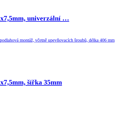
5x7,5mm, univerzální …
35x7,5mm, šířka 35mm