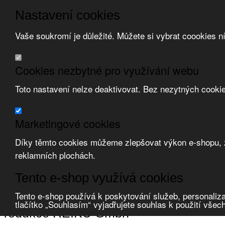
Nastavení cookies
Vaše soukromí je důležité. Můžete si vybrat coookies n
Přeskočit na hlavní obsah
/
Přeskočit na doplňující obsah
Obchodní podmínky
Cookies nezbytné pro využívání webu
Registrace
O nás
Toto nastavení nelze deaktivovat. Bez nezytných cooki
Kontakt
Marketingové cookies
Díky těmto cookies můžeme zlepšovat výkon e-shopu, zo
reklamních plochách.
Zvolte měnu:
Tento e-shop využívá cookies
Přihlásit uživatele
Porovnat produkty
0
Tento e-shop používá k poskytování služeb, personaliza
Úvod
Upevňovací materiál
kabelové vývodky a přísluš.
redukce
REIK
tlačítko „Souhlasím“ vyjadřujete souhlas k použití všec
redukce REIKU Gmbh