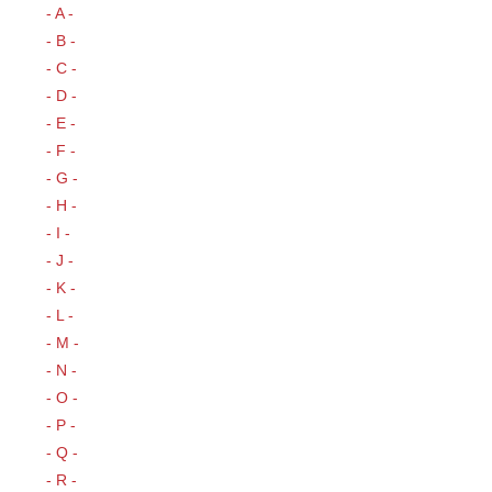
- A -
- B -
- C -
- D -
- E -
- F -
- G -
- H -
- I -
- J -
- K -
- L -
- M -
- N -
- O -
- P -
- Q -
- R -