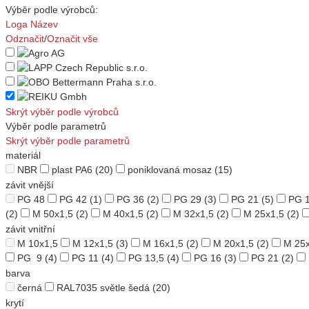
Výběr podle výrobců:
Loga
Název
Odznačit
/
Označit vše
Skrýt výběr podle výrobců
Výběr podle parametrů
Skrýt výběr podle parametrů
materiál
NBR
plast PA6
(20)
poniklovaná mosaz
(15)
závit vnější
PG 48
PG 42
(1)
PG 36
(2)
PG 29
(3)
PG 21
(5)
PG 
(2)
M 50x1,5
(2)
M 40x1,5
(2)
M 32x1,5
(2)
M 25x1,5
(2)
závit vnitřní
M 10x1,5
M 12x1,5
(3)
M 16x1,5
(2)
M 20x1,5
(2)
M 25x
PG 9
(4)
PG 11
(4)
PG 13,5
(4)
PG 16
(3)
PG 21
(2)
barva
černá
RAL7035 světle šedá
(20)
krytí