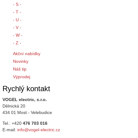
- S -
- T -
- U -
- V -
- W -
- Z -
Akční nabídky
Novinky
Náš tip
Výprodej
Rychlý kontakt
VOGEL electric, s.r.o.
Dělnická 20
434 01 Most - Velebudice
Tel.: +420
476 703 016
E-mail:
info@vogel-electric.cz