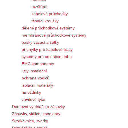
rozšíření
kabelové průchodky
těsnící kroužky
dělené průchodkové systémy
membránové průchodkové systémy
pásky vázací a štítky
příchytky pro kabelové trasy
systémy pro odlehčení tahu
EMC komponenty
lišty instalační
ochrana vodičů
izolační materiály
hmoždinky
závitové tyče
Domovní vypínače a zásuvky
Zásuvky, vidlice, konektory
Svorkovnice, svorky
Rozváděče a skříně