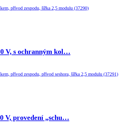
30 V, s ochranným kol…
30 V, provedení „schu…