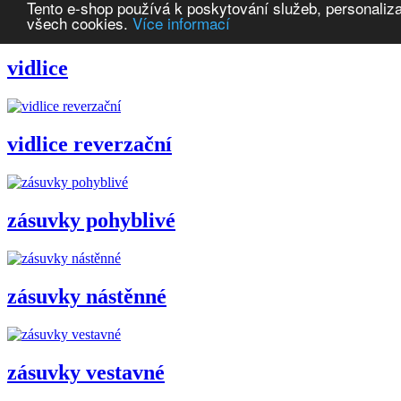
Tento e-shop používá k poskytování služeb, personaliza
všech cookies.
Více informací
vidlice
vidlice reverzační
zásuvky pohyblivé
zásuvky nástěnné
zásuvky vestavné