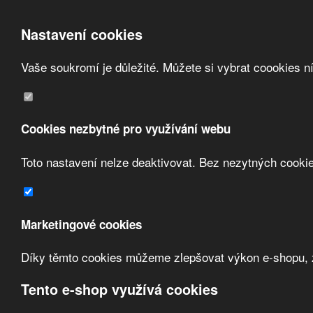
Nastavení cookies
Vaše soukromí je důležité. Můžete si vybrat coookies n
Přeskočit na hlavní obsah
/
Přeskočit na doplňující obsah
Obchodní podmínky
Registrace
O nás
Cookies nezbytné pro využívání webu
Kontakt
Toto nastavení nelze deaktivovat. Bez nezytných cooki
Zvolte měnu:
Marketingové cookies
Přihlásit uživatele
Díky těmto cookies můžeme zlepšovat výkon e-shopu, zo
Porovnat produkty
0
Úvod
Zásuvky, vidlice, konektory
průmyslové zásuvky a vidlice
OEZ 
Tento e-shop využívá cookies
průmyslové zásuvky a vidlice OE