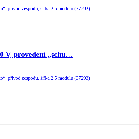
30 V, provedení „schu…