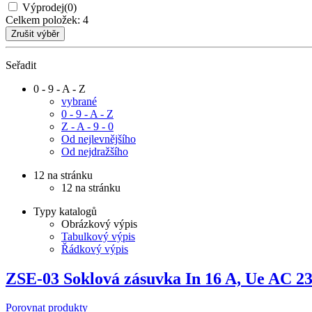
Výprodej
(0)
Celkem položek:
4
Seřadit
0 - 9 - A - Z
vybrané
0 - 9 - A - Z
Z - A - 9 - 0
Od nejlevnějšího
Od nejdražšího
12 na stránku
12 na stránku
Typy katalogů
Obrázkový výpis
Tabulkový výpis
Řádkový výpis
ZSE-03 Soklová zásuvka In 16 A, Ue AC 2
Porovnat produkty