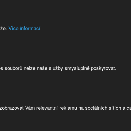
íže.
Více informací
es souborů nelze naše služby smysluplně poskytovat.
brazovat Vám relevantní reklamu na sociálních sítích a da
s.r.o.
Z s.r.o.