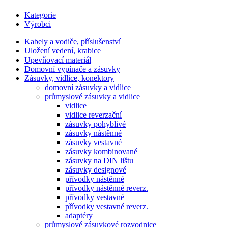
Kategorie
Výrobci
Kabely a vodiče, příslušenství
Uložení vedení, krabice
Upevňovací materiál
Domovní vypínače a zásuvky
Zásuvky, vidlice, konektory
domovní zásuvky a vidlice
průmyslové zásuvky a vidlice
vidlice
vidlice reverzační
zásuvky pohyblivé
zásuvky nástěnné
zásuvky vestavné
zásuvky kombinované
zásuvky na DIN lištu
zásuvky designové
přívodky nástěnné
přívodky nástěnné reverz.
přívodky vestavné
přívodky vestavné reverz.
adaptéry
průmyslové zásuvkové rozvodnice