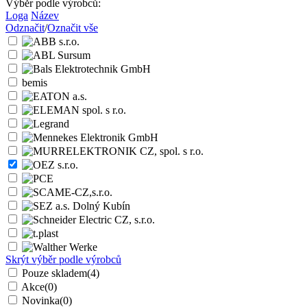
Výběr podle výrobců:
Loga
Název
Odznačit
/
Označit vše
bemis
Skrýt výběr podle výrobců
Pouze skladem
(4)
Akce
(0)
Novinka
(0)