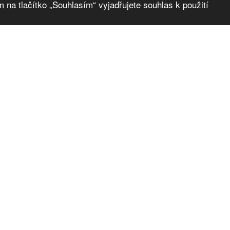
 na tlačítko „Souhlasím“ vyjadřujete souhlas k použití