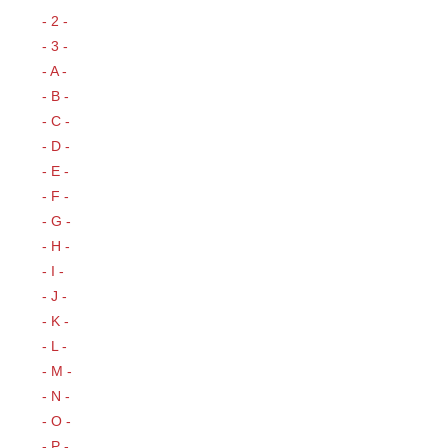
- 2 -
- 3 -
- A -
- B -
- C -
- D -
- E -
- F -
- G -
- H -
- I -
- J -
- K -
- L -
- M -
- N -
- O -
- P -