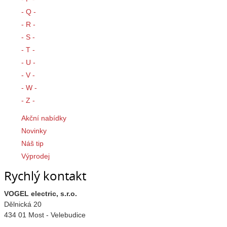
- Q -
- R -
- S -
- T -
- U -
- V -
- W -
- Z -
Akční nabídky
Novinky
Náš tip
Výprodej
Rychlý kontakt
VOGEL electric, s.r.o.
Dělnická 20
434 01 Most - Velebudice