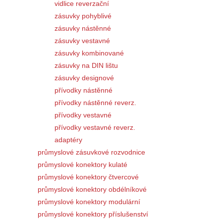
vidlice reverzační
zásuvky pohyblivé
zásuvky nástěnné
zásuvky vestavné
zásuvky kombinované
zásuvky na DIN lištu
zásuvky designové
přívodky nástěnné
přívodky nástěnné reverz.
přívodky vestavné
přívodky vestavné reverz.
adaptéry
průmyslové zásuvkové rozvodnice
průmyslové konektory kulaté
průmyslové konektory čtvercové
průmyslové konektory obdélníkové
průmyslové konektory modulární
průmyslové konektory příslušenství