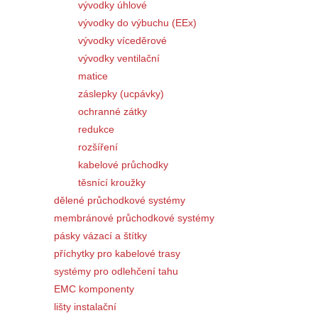
vývodky úhlové
vývodky do výbuchu (EEx)
vývodky víceděrové
vývodky ventilační
matice
záslepky (ucpávky)
ochranné zátky
redukce
rozšíření
kabelové průchodky
těsnící kroužky
dělené průchodkové systémy
membránové průchodkové systémy
pásky vázací a štítky
příchytky pro kabelové trasy
systémy pro odlehčení tahu
EMC komponenty
lišty instalační