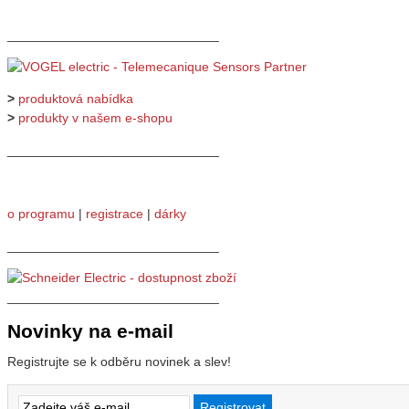
_____________________________
>
produktová nabídka
>
produkty v našem e-shopu
_____________________________
o programu
|
registrace
|
dárky
_____________________________
_____________________________
Novinky na e-mail
Registrujte se k odběru novinek a slev!