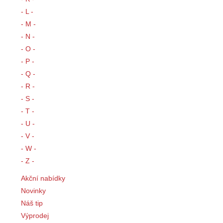
- L -
- M -
- N -
- O -
- P -
- Q -
- R -
- S -
- T -
- U -
- V -
- W -
- Z -
Akční nabídky
Novinky
Náš tip
Výprodej