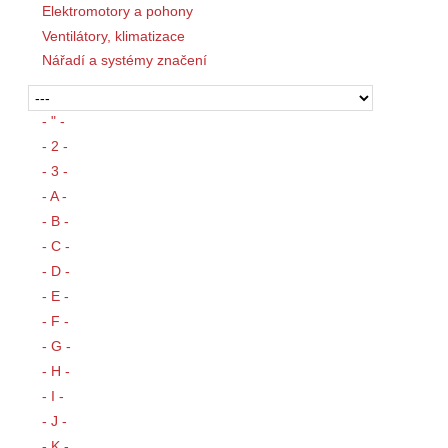
Elektromotory a pohony
Ventilátory, klimatizace
Nářadí a systémy značení
- " -
- 2 -
- 3 -
- A -
- B -
- C -
- D -
- E -
- F -
- G -
- H -
- I -
- J -
- K -