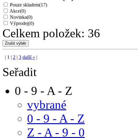
Pouze skladem
(17)
Akce
(0)
Novinka
(0)
Výprodej
(0)
Celkem položek:
36
|
1
|
2
|
3
další
»
|
Seřadit
0 - 9 - A - Z
vybrané
0 - 9 - A - Z
Z - A - 9 - 0