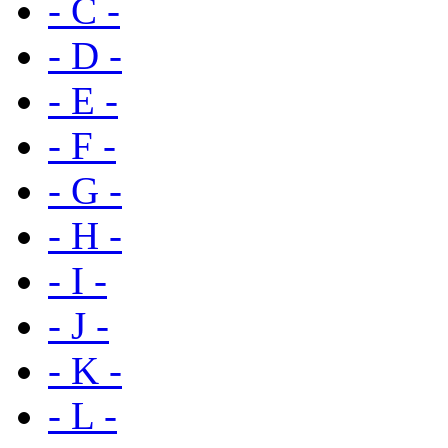
- C -
- D -
- E -
- F -
- G -
- H -
- I -
- J -
- K -
- L -