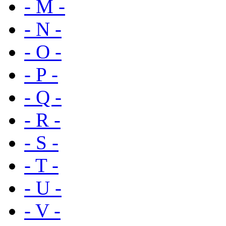
- M -
- N -
- O -
- P -
- Q -
- R -
- S -
- T -
- U -
- V -