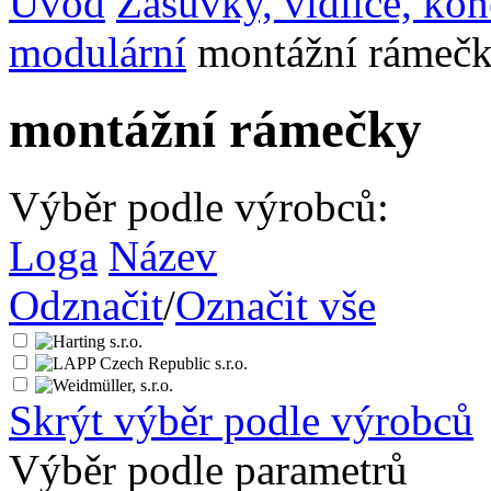
Úvod
Zásuvky, vidlice, ko
modulární
montážní rámeč
montážní rámečky
Výběr podle výrobců:
Loga
Název
Odznačit
/
Označit vše
Skrýt výběr podle výrobců
Výběr podle parametrů