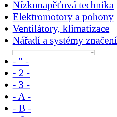
Nízkonapěťová technika
Elektromotory a pohony
Ventilátory, klimatizace
Nářadí a systémy značení
- " -
- 2 -
- 3 -
- A -
- B -