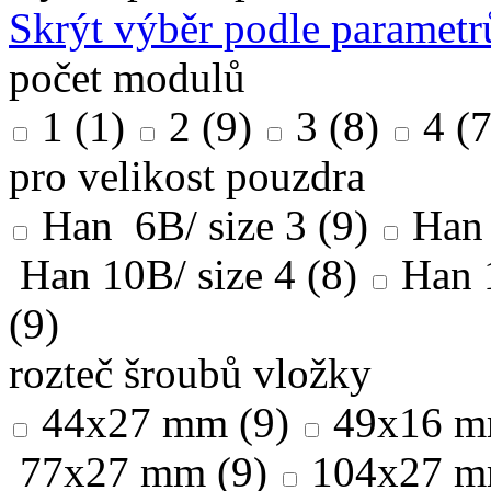
Skrýt výběr podle parametr
počet modulů
1
(1)
2
(9)
3
(8)
4
(7
pro velikost pouzdra
Han 6B/ size 3
(9)
Han 
Han 10B/ size 4
(8)
Han 
(9)
rozteč šroubů vložky
44x27 mm
(9)
49x16 
77x27 mm
(9)
104x27 