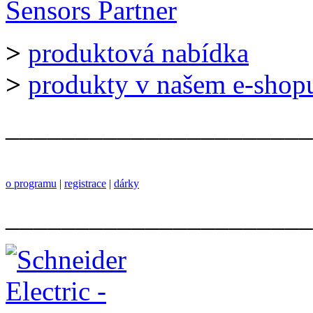
>
produktová nabídka
>
produkty v našem e-shop
______________________
o programu
|
registrace
|
dárky
______________________