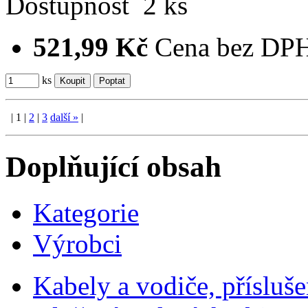
Dostupnost
2 ks
521,99 Kč
Cena bez DP
ks
|
1
|
2
|
3
další
»
|
Doplňující obsah
Kategorie
Výrobci
Kabely a vodiče, přísluše