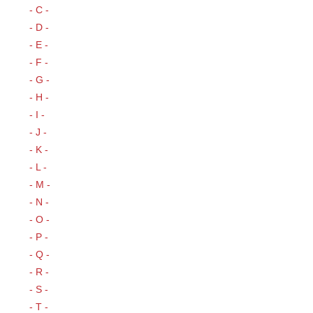
- C -
- D -
- E -
- F -
- G -
- H -
- I -
- J -
- K -
- L -
- M -
- N -
- O -
- P -
- Q -
- R -
- S -
- T -