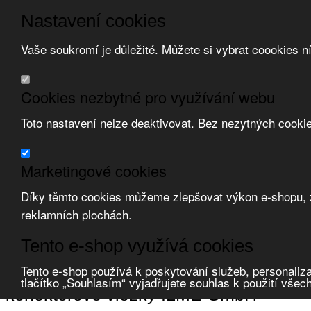
Nastavení cookies
Vaše soukromí je důležité. Můžete si vybrat coookies n
Přeskočit na hlavní obsah
/
Přeskočit na doplňující obsah
Obchodní podmínky
Cookies nezbytné pro využívání webu
Registrace
O nás
Toto nastavení nelze deaktivovat. Bez nezytných cooki
Kontakt
Marketingové cookies
Díky těmto cookies můžeme zlepšovat výkon e-shopu, zo
reklamních plochách.
Zvolte měnu:
Tento e-shop využívá cookies
Přihlásit uživatele
Porovnat produkty
0
Tento e-shop používá k poskytování služeb, personaliza
Úvod
Zásuvky, vidlice, konektory
průmyslové konektory obdélníkové
tlačítko „Souhlasím“ vyjadřujete souhlas k použití všec
konektorové vložky ILME GmbH