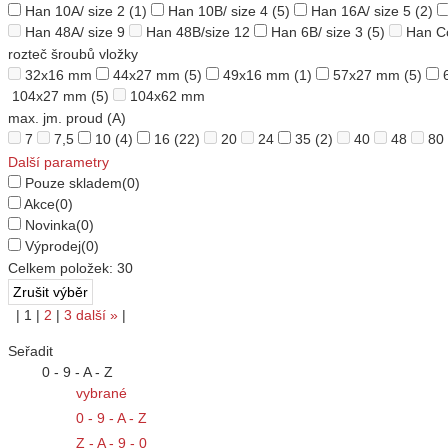
Han 10A/ size 2
(1)
Han 10B/ size 4
(5)
Han 16A/ size 5
(2)
Han 48A/ size 9
Han 48B/size 12
Han 6B/ size 3
(5)
Han C
rozteč šroubů vložky
32x16 mm
44x27 mm
(5)
49x16 mm
(1)
57x27 mm
(5)
104x27 mm
(5)
104x62 mm
max. jm. proud (A)
7
7,5
10
(4)
16
(22)
20
24
35
(2)
40
48
80
Další parametry
Pouze skladem
(0)
Akce
(0)
Novinka
(0)
Výprodej
(0)
Celkem položek:
30
|
1
|
2
|
3
další
»
|
Seřadit
0 - 9 - A - Z
vybrané
0 - 9 - A - Z
Z - A - 9 - 0