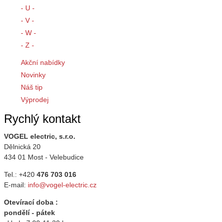
- U -
- V -
- W -
- Z -
Akční nabídky
Novinky
Náš tip
Výprodej
Rychlý kontakt
VOGEL electric, s.r.o.
Dělnická 20
434 01 Most - Velebudice
Tel.: +420
476 703 016
E-mail:
info@vogel-electric.cz
Otevírací doba :
pondělí - pátek