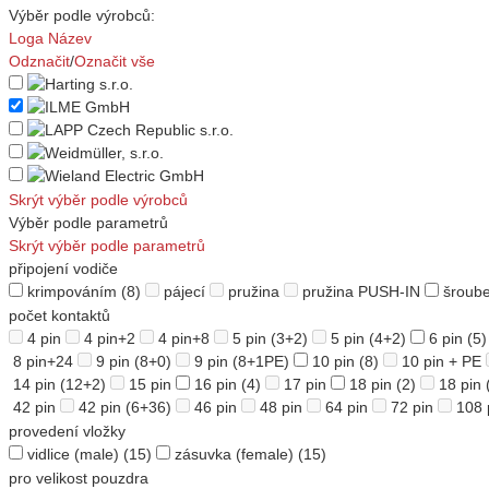
Výběr podle výrobců:
Loga
Název
Odznačit
/
Označit vše
Skrýt výběr podle výrobců
Výběr podle parametrů
Skrýt výběr podle parametrů
připojení vodiče
krimpováním
(8)
pájecí
pružina
pružina PUSH-IN
šroub
počet kontaktů
4 pin
4 pin+2
4 pin+8
5 pin (3+2)
5 pin (4+2)
6 pin
(5)
8 pin+24
9 pin (8+0)
9 pin (8+1PE)
10 pin
(8)
10 pin + PE
14 pin (12+2)
15 pin
16 pin
(4)
17 pin
18 pin
(2)
18 pin 
42 pin
42 pin (6+36)
46 pin
48 pin
64 pin
72 pin
108 
provedení vložky
vidlice (male)
(15)
zásuvka (female)
(15)
pro velikost pouzdra