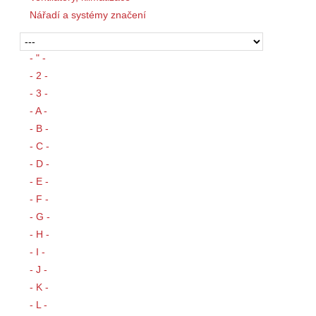
Nářadí a systémy značení
- " -
- 2 -
- 3 -
- A -
- B -
- C -
- D -
- E -
- F -
- G -
- H -
- I -
- J -
- K -
- L -