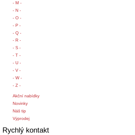
- M -
- N -
- O -
- P -
- Q -
- R -
- S -
- T -
- U -
- V -
- W -
- Z -
Akční nabídky
Novinky
Náš tip
Výprodej
Rychlý kontakt