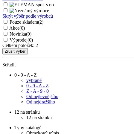
Skrýt výběr podle výrobců
Pouze skladem
(2)
Akce
(0)
Novinka
(0)
Výprodej
(0)
Celkem položek:
2
Seřadit
0 - 9 - A - Z
vybrané
0 - 9 - A - Z
Z - A - 9 - 0
Od nejlevnějšího
Od nejdražšího
12 na stránku
12 na stránku
Typy katalogů
Obrázkový výpis