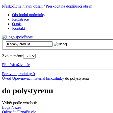
Přeskočit na hlavní obsah
/
Přeskočit na doplňující obsah
Obchodní podmínky
Registrace
O nás
Kontakt
Zvolte měnu:
Přihlásit uživatele
Porovnat produkty
0
Úvod
Upevňovací materiál
hmoždinky
do polystyrenu
do polystyrenu
Výběr podle výrobců:
Loga
Název
Odznačit
/
Označit vše