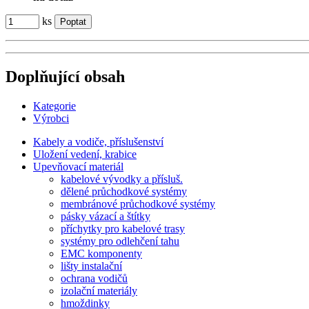
ks
Doplňující obsah
Kategorie
Výrobci
Kabely a vodiče, příslušenství
Uložení vedení, krabice
Upevňovací materiál
kabelové vývodky a přísluš.
dělené průchodkové systémy
membránové průchodkové systémy
pásky vázací a štítky
příchytky pro kabelové trasy
systémy pro odlehčení tahu
EMC komponenty
lišty instalační
ochrana vodičů
izolační materiály
hmoždinky