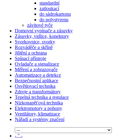
standardní
zatloukací
do sádrokartonu
do polystyrenu
závitové tyče
Domovní vypínače a zásuvky
Zásuvky, vidlice, konektory
Svorkovnice, svorky
Rozváděče a skříně
Jištění a ochrana
Spínací přístroje
Ovladače a signalizace
Měření a zobrazovače
Automatizace a detekce
Bezpečnostní aplikace
Osvětlovací technika
Zdroje a transformátory
Tepelná technika a regulace
Nízkonapěťová technika
Elektromotory a pohony
Ventilátory, klimatizace
Nářadí a systémy značení
- " -