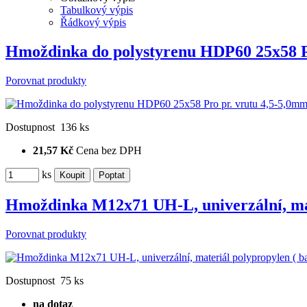
Tabulkový výpis
Řádkový výpis
Hmoždinka do polystyrenu HDP60 25x58 P
Porovnat produkty
Dostupnost
136 ks
21,57 Kč
Cena bez DPH
ks
Hmoždinka M12x71 UH-L, univerzální, ma
Porovnat produkty
Dostupnost
75 ks
na dotaz