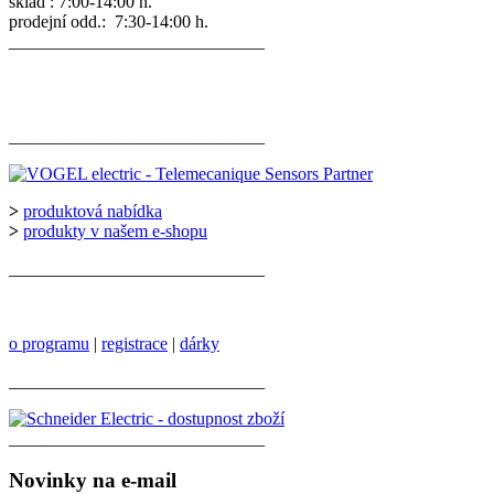
sklad : 7:00-14:00 h.
prodejní odd.: 7:30-14:00 h.
_____________________________
_____________________________
>
produktová nabídka
>
produkty v našem e-shopu
_____________________________
o programu
|
registrace
|
dárky
_____________________________
_____________________________
Novinky na e-mail