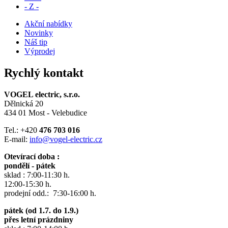
- Z -
Akční nabídky
Novinky
Náš tip
Výprodej
Rychlý kontakt
VOGEL electric, s.r.o.
Dělnická 20
434 01 Most - Velebudice
Tel.: +420
476 703 016
E-mail:
info@vogel-electric.cz
Otevírací doba :
pondělí - pátek
sklad : 7:00-11:30 h.
12:00-15:30 h.
prodejní odd.: 7:30-16:00 h.
pátek (od 1.7. do 1.9.)
přes letní prázdniny