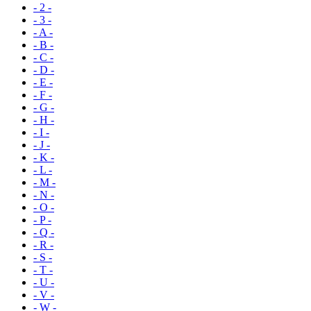
- 2 -
- 3 -
- A -
- B -
- C -
- D -
- E -
- F -
- G -
- H -
- I -
- J -
- K -
- L -
- M -
- N -
- O -
- P -
- Q -
- R -
- S -
- T -
- U -
- V -
- W -