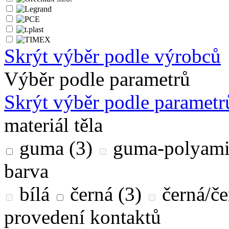
Skrýt výběr podle výrobců
Výběr podle parametrů
Skrýt výběr podle parametr
materiál těla
guma
(3)
guma-polyam
barva
bílá
černá
(3)
černá/č
provedení kontaktů