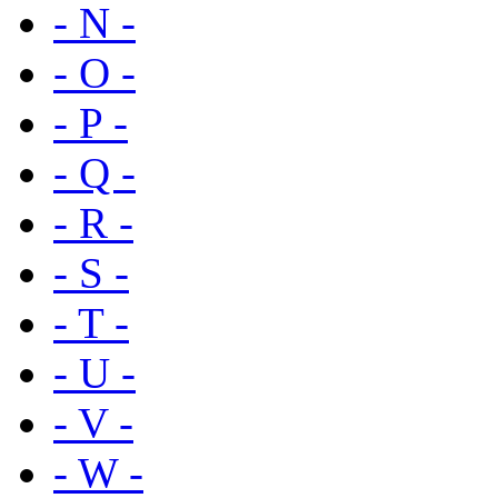
- N -
- O -
- P -
- Q -
- R -
- S -
- T -
- U -
- V -
- W -