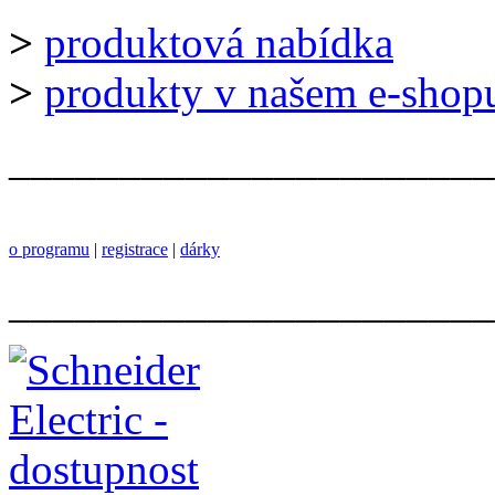
>
produktová nabídka
>
produkty v našem e-shop
______________________
o programu
|
registrace
|
dárky
______________________