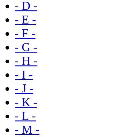
- D -
- E -
- F -
- G -
- H -
- I -
- J -
- K -
- L -
- M -