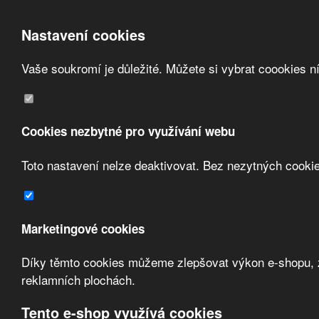
Nastavení cookies
Vaše soukromí je důležité. Můžete si vybrat coookies n
Přeskočit na hlavní obsah
/
Přeskočit na doplňující obsah
Obchodní podmínky
Registrace
O nás
Cookies nezbytné pro využívání webu
Kontakt
Toto nastavení nelze deaktivovat. Bez nezytných cooki
Marketingové cookies
Díky těmto cookies můžeme zlepšovat výkon e-shopu, zo
Zvolte měnu:
reklamních plochách.
Přihlásit uživatele
Tento e-shop využívá cookies