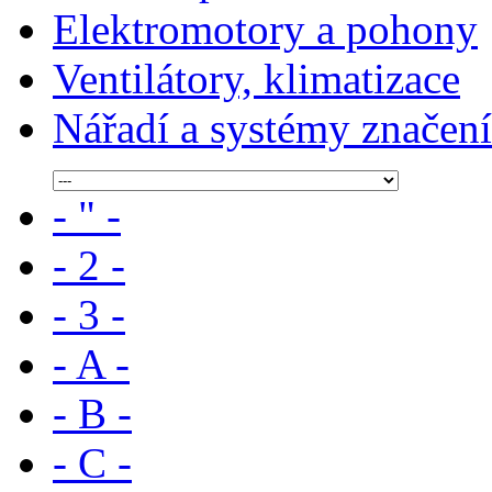
Elektromotory a pohony
Ventilátory, klimatizace
Nářadí a systémy značení
- " -
- 2 -
- 3 -
- A -
- B -
- C -