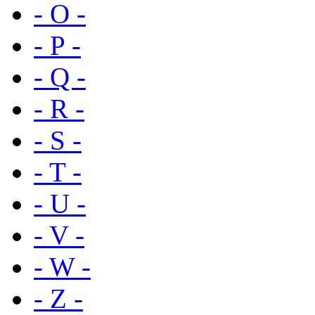
- O -
- P -
- Q -
- R -
- S -
- T -
- U -
- V -
- W -
- Z -