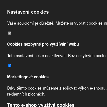
Nastavení cookies
Vaše soukromí je důležité. Můžete si vybrat coookies n
Přeskočit na hlavní obsah
/
Přeskočit na doplňující obsah
Obchodní podmínky
Registrace
O nás
Cookies nezbytné pro využívání webu
Kontakt
Toto nastavení nelze deaktivovat. Bez nezytných cooki
Marketingové cookies
Díky těmto cookies můžeme zlepšovat výkon e-shopu, zo
Zvolte měnu:
reklamních plochách.
Přihlásit uživatele
Tento e-shop využívá cookies