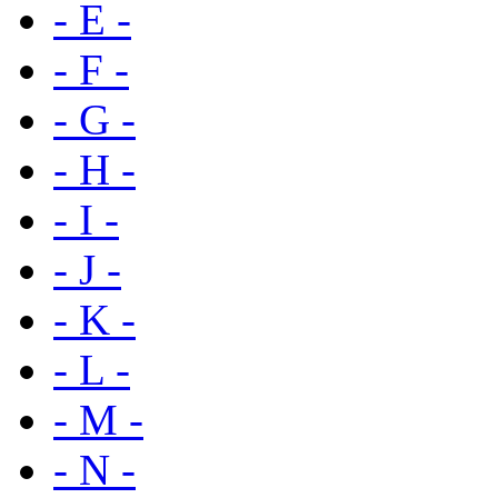
- E -
- F -
- G -
- H -
- I -
- J -
- K -
- L -
- M -
- N -