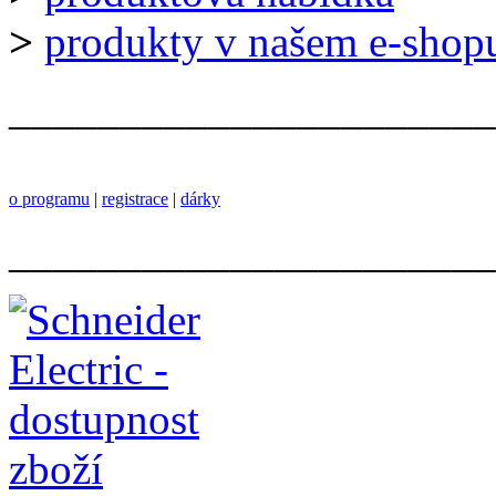
>
produkty v našem e-shop
______________________
o programu
|
registrace
|
dárky
______________________