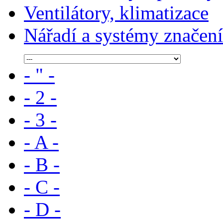
Ventilátory, klimatizace
Nářadí a systémy značení
- " -
- 2 -
- 3 -
- A -
- B -
- C -
- D -