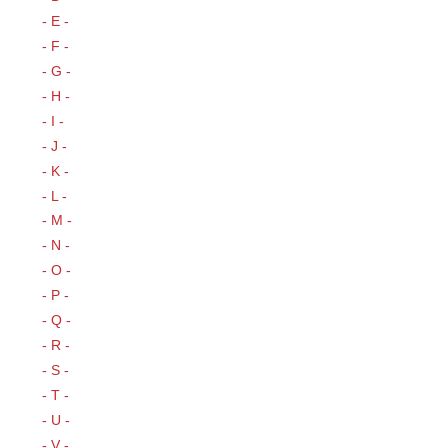
- E -
- F -
- G -
- H -
- I -
- J -
- K -
- L -
- M -
- N -
- O -
- P -
- Q -
- R -
- S -
- T -
- U -
- V -