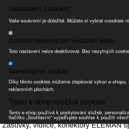
Nastavení cookies
Vaše soukromí je důležité. Můžete si vybrat coookies n
Přeskočit na hlavní obsah
/
Přeskočit na doplňující obsah
Obchodní podmínky
Cookies nezbytné pro využívání webu
Registrace
O nás
Toto nastavení nelze deaktivovat. Bez nezytných cooki
Kontakt
Marketingové cookies
Díky těmto cookies můžeme zlepšovat výkon e-shopu, zo
reklamních plochách.
Zvolte měnu:
Tento e-shop využívá cookies
Přihlásit uživatele
Tento e-shop používá k poskytování služeb, personaliza
Porovnat produkty
0
tlačítko „Souhlasím“ vyjadřujete souhlas k použití všec
Úvod
Zásuvky, vidlice, konektory
ELEMAN spol. s r.o.
Zásuvky, vidlice, konektory ELEMAN spo