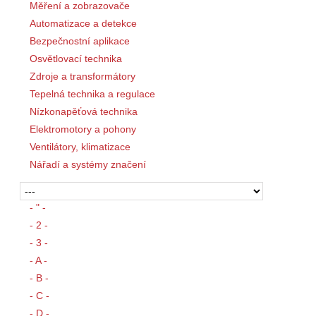
Měření a zobrazovače
Automatizace a detekce
Bezpečnostní aplikace
Osvětlovací technika
Zdroje a transformátory
Tepelná technika a regulace
Nízkonapěťová technika
Elektromotory a pohony
Ventilátory, klimatizace
Nářadí a systémy značení
- " -
- 2 -
- 3 -
- A -
- B -
- C -
- D -