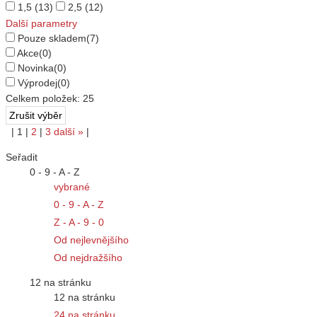
1,5
(13)
2,5
(12)
Další parametry
Pouze skladem
(7)
Akce
(0)
Novinka
(0)
Výprodej
(0)
Celkem položek:
25
|
1
|
2
|
3
další
»
|
Seřadit
0 - 9 - A - Z
vybrané
0 - 9 - A - Z
Z - A - 9 - 0
Od nejlevnějšího
Od nejdražšího
12 na stránku
12 na stránku
24 na stránku