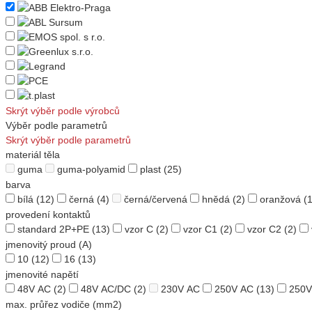
Skrýt výběr podle výrobců
Výběr podle parametrů
Skrýt výběr podle parametrů
materiál těla
guma
guma-polyamid
plast
(25)
barva
bílá
(12)
černá
(4)
černá/červená
hnědá
(2)
oranžová
(1
provedení kontaktů
standard 2P+PE
(13)
vzor C
(2)
vzor C1
(2)
vzor C2
(2)
jmenovitý proud (A)
10
(12)
16
(13)
jmenovité napětí
48V AC
(2)
48V AC/DC
(2)
230V AC
250V AC
(13)
250V
max. průřez vodiče (mm2)