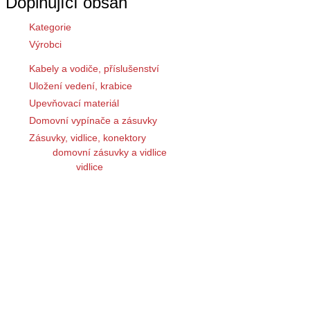
Doplňující obsah
Kategorie
Výrobci
Kabely a vodiče, příslušenství
Uložení vedení, krabice
Upevňovací materiál
Domovní vypínače a zásuvky
Zásuvky, vidlice, konektory
domovní zásuvky a vidlice
vidlice
zásuvky
adaptéry
zásuvky vícenásobné
prodlužovací přívody
prodlužováky navíjecí
průmyslové zásuvky a vidlice
průmyslové zásuvkové rozvodnice
průmyslové konektory kulaté