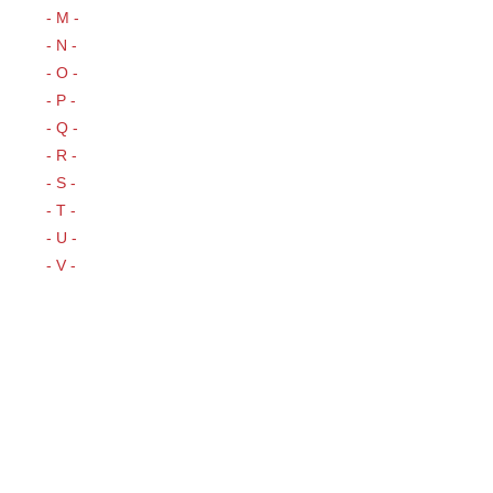
- M -
- N -
- O -
- P -
- Q -
- R -
- S -
- T -
- U -
- V -
- W -
- Z -
Akční nabídky
Novinky
Náš tip
Výprodej
Rychlý kontakt