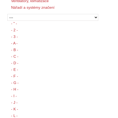
Ventilátory, klimatizace
Nářadí a systémy značení
- " -
- 2 -
- 3 -
- A -
- B -
- C -
- D -
- E -
- F -
- G -
- H -
- I -
- J -
- K -
- L -