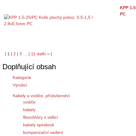
KPP 1,5
PC
|
1
|
2
|
3
…
|
11
další
»
|
Doplňující obsah
Kategorie
Výrobci
Kabely a vodiče, příslušenství
vodiče
kabely
flexošňůry s vidlicí
kabely spirálové
kompenzační vedení