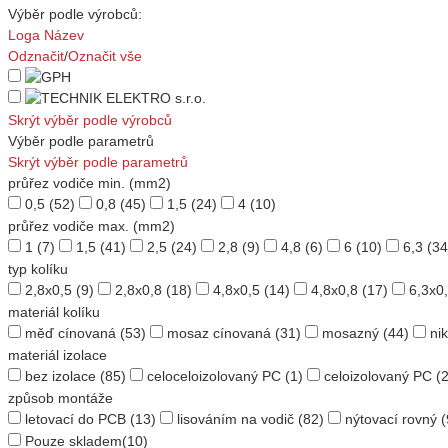
Výběr podle výrobců:
Loga
Název
Odznačit
/
Označit vše
Skrýt výběr podle výrobců
Výběr podle parametrů
Skrýt výběr podle parametrů
průřez vodiče min. (mm2)
0,5
(52)
0,8
(45)
1,5
(24)
4
(10)
průřez vodiče max. (mm2)
1
(7)
1,5
(41)
2,5
(24)
2,8
(9)
4,8
(6)
6
(10)
6,3
(34
typ kolíku
2,8x0,5
(9)
2,8x0,8
(18)
4,8x0,5
(14)
4,8x0,8
(17)
6,3x0
materiál kolíku
měď cínovaná
(53)
mosaz cínovaná
(31)
mosazný
(44)
ni
materiál izolace
bez izolace
(85)
celoceloizolovaný PC
(1)
celoizolovaný PC
(2
způsob montáže
letovací do PCB
(13)
lisováním na vodič
(82)
nýtovací rovný
(
Pouze skladem
(10)