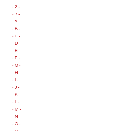
- 2 -
- 3 -
- A -
- B -
- C -
- D -
- E -
- F -
- G -
- H -
- I -
- J -
- K -
- L -
- M -
- N -
- O -