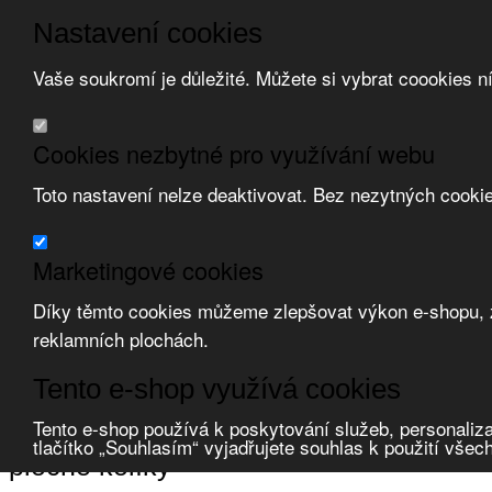
Nastavení cookies
Vaše soukromí je důležité. Můžete si vybrat coookies n
Přeskočit na hlavní obsah
/
Přeskočit na doplňující obsah
Obchodní podmínky
Cookies nezbytné pro využívání webu
Registrace
O nás
Toto nastavení nelze deaktivovat. Bez nezytných cooki
Kontakt
Marketingové cookies
Díky těmto cookies můžeme zlepšovat výkon e-shopu, zo
reklamních plochách.
Zvolte měnu:
Tento e-shop využívá cookies
Přihlásit uživatele
Porovnat produkty
0
Tento e-shop používá k poskytování služeb, personaliza
Úvod
Kabely a vodiče, příslušenství
ukončovací a spojovací prvky
plo
tlačítko „Souhlasím“ vyjadřujete souhlas k použití všec
ploché kolíky