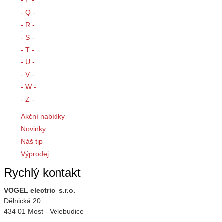
- P -
- Q -
- R -
- S -
- T -
- U -
- V -
- W -
- Z -
Akční nabídky
Novinky
Náš tip
Výprodej
Rychlý kontakt
VOGEL electric, s.r.o.
Dělnická 20
434 01 Most - Velebudice