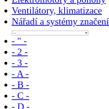
Ventilátory, klimatizace
Nářadí a systémy značení
- " -
- 2 -
- 3 -
- A -
- B -
- C -
- D -