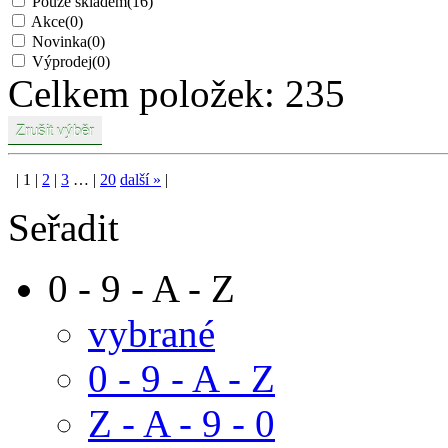
Pouze skladem
(16)
Akce
(0)
Novinka
(0)
Výprodej
(0)
Celkem položek:
235
|
1
|
2
|
3
…
|
20
další
»
|
Seřadit
0 - 9 - A - Z
vybrané
0 - 9 - A - Z
Z - A - 9 - 0