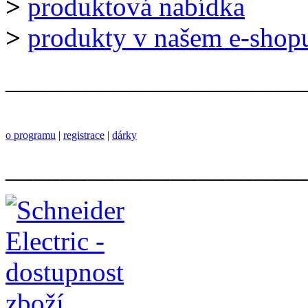
>
produktová nabídka
>
produkty v našem e-shop
______________________
o programu
|
registrace
|
dárky
______________________