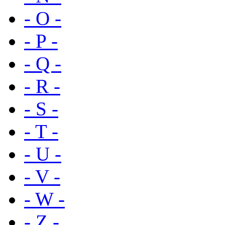
- O -
- P -
- Q -
- R -
- S -
- T -
- U -
- V -
- W -
- Z -