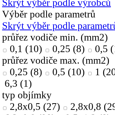
Skrýt výběr podle výrobců
Výběr podle parametrů
Skrýt výběr podle parametr
průřez vodiče min. (mm2)
0,1
(10)
0,25
(8)
0,5
(
průřez vodiče max. (mm2)
0,25
(8)
0,5
(10)
1
(20
6,3
(1)
typ objímky
2,8x0,5
(27)
2,8x0,8
(2