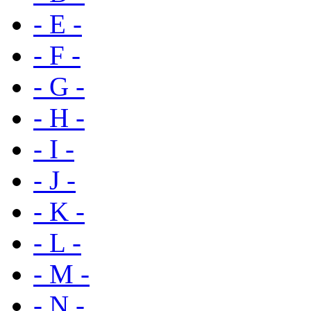
- E -
- F -
- G -
- H -
- I -
- J -
- K -
- L -
- M -
- N -