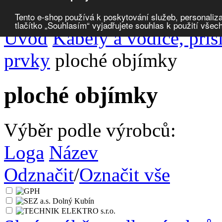
Porovnat produkty
0
Tento e-shop používá k poskytování služeb, personaliza
tlačítko „Souhlasím“ vyjadřujete souhlas k použití všec
Úvod
Kabely a vodiče, přís
prvky
ploché objímky
ploché objímky
Výběr podle výrobců:
Loga
Název
Odznačit
/
Označit vše