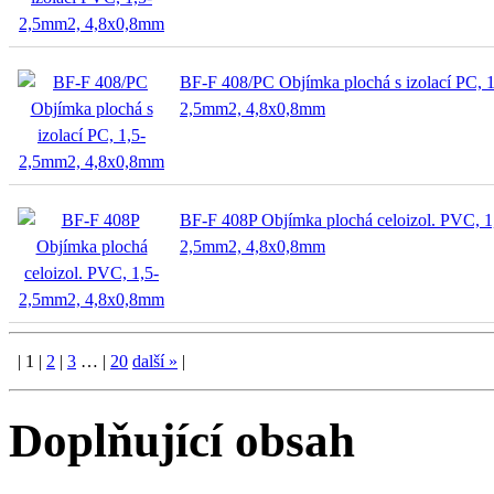
BF-F 408/PC Objímka plochá s izolací PC, 1
2,5mm2, 4,8x0,8mm
BF-F 408P Objímka plochá celoizol. PVC, 1
2,5mm2, 4,8x0,8mm
|
1
|
2
|
3
…
|
20
další
»
|
Doplňující obsah