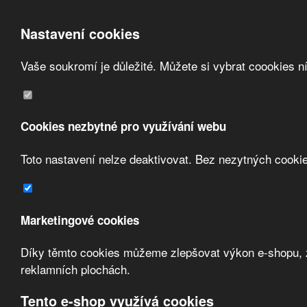
Nastavení cookies
Vaše soukromí je důležité. Můžete si vybrat coookies n
Přeskočit na hlavní obsah
/
Přeskočit na doplňující obsah
Obchodní podmínky
Registrace
O nás
Cookies nezbytné pro využívání webu
Kontakt
Toto nastavení nelze deaktivovat. Bez nezytných cooki
Marketingové cookies
Díky těmto cookies můžeme zlepšovat výkon e-shopu, zo
Zvolte měnu:
reklamních plochách.
Přihlásit uživatele
Tento e-shop využívá cookies