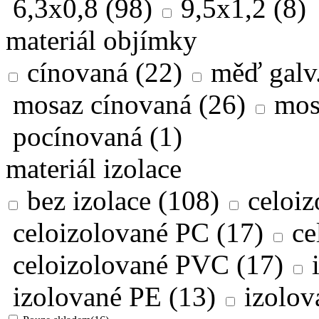
6,3x0,8
(98)
9,5x1,2
(8)
materiál objímky
cínovaná
(22)
měď galv
mosaz cínovaná
(26)
mos
pocínovaná
(1)
materiál izolace
bez izolace
(108)
celoi
celoizolované PC
(17)
ce
celoizolované PVC
(17)
izolované PE
(13)
izolo