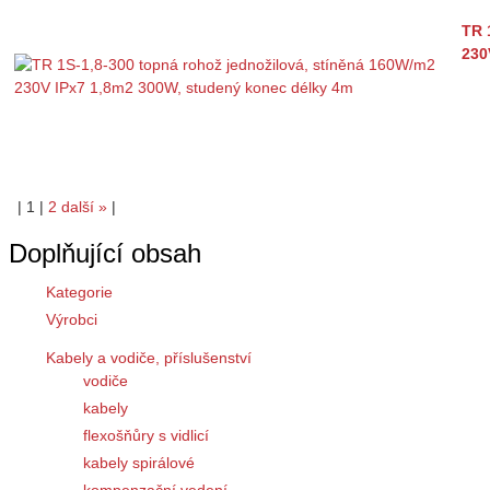
TR 
230
|
1
|
2
další
»
|
Doplňující obsah
Kategorie
Výrobci
Kabely a vodiče, příslušenství
vodiče
kabely
flexošňůry s vidlicí
kabely spirálové
kompenzační vedení