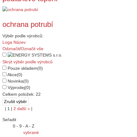
ochrana potrubí
Výběr podle výrobců:
Loga
Název
Odznačit
/
Označit vše
Skrýt výběr podle výrobců
Pouze skladem
(0)
Akce
(0)
Novinka
(0)
Výprodej
(0)
Celkem položek:
22
|
1
|
2
další
»
|
Seřadit
0 - 9 - A - Z
vybrané