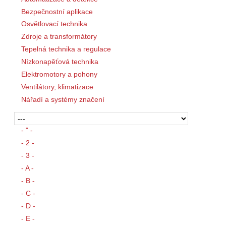
Bezpečnostní aplikace
Osvětlovací technika
Zdroje a transformátory
Tepelná technika a regulace
Nízkonapěťová technika
Elektromotory a pohony
Ventilátory, klimatizace
Nářadí a systémy značení
- " -
- 2 -
- 3 -
- A -
- B -
- C -
- D -
- E -