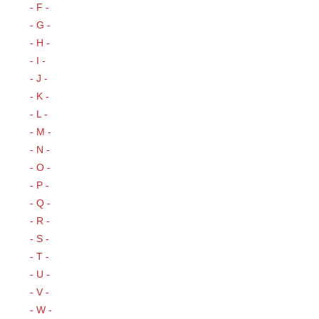
- F -
- G -
- H -
- I -
- J -
- K -
- L -
- M -
- N -
- O -
- P -
- Q -
- R -
- S -
- T -
- U -
- V -
- W -