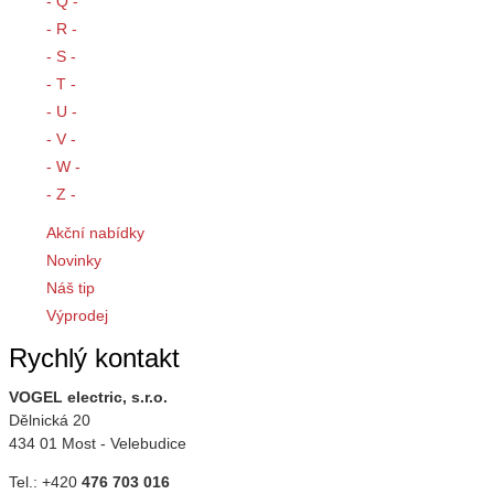
- Q -
- R -
- S -
- T -
- U -
- V -
- W -
- Z -
Akční nabídky
Novinky
Náš tip
Výprodej
Rychlý kontakt
VOGEL electric, s.r.o.
Dělnická 20
434 01 Most - Velebudice
Tel.: +420
476 703 016