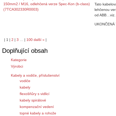
Tato kabelov
lehčenou ver
od ABB…viz.
UKONČENÁ
|
1
|
2
|
3
…
|
100
další
»
|
Doplňující obsah
Kategorie
Výrobci
Kabely a vodiče, příslušenství
vodiče
kabely
flexošňůry s vidlicí
kabely spirálové
kompenzační vedení
topné kabely a rohože