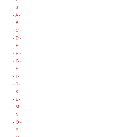
- 3 -
- A -
- B -
- C -
- D -
- E -
- F -
- G -
- H -
- I -
- J -
- K -
- L -
- M -
- N -
- O -
- P -