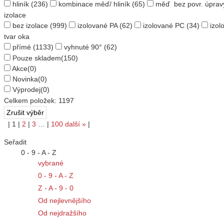
hliník
(236)
kombinace měď/ hliník
(65)
měď bez povr. úprav
izolace
bez izolace
(999)
izolované PA
(62)
izolované PC
(34)
izol
tvar oka
přímé
(1133)
vyhnuté 90°
(62)
Pouze skladem
(150)
Akce
(0)
Novinka
(0)
Výprodej
(0)
Celkem položek:
1197
|
1
|
2
|
3
…
|
100
další
»
|
Seřadit
0 - 9 - A - Z
vybrané
0 - 9 - A - Z
Z - A - 9 - 0
Od nejlevnějšího
Od nejdražšího