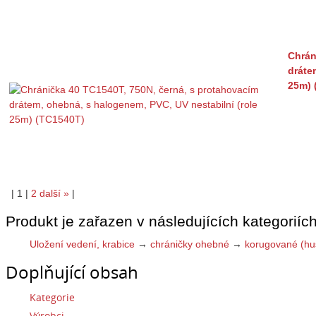
Chrán
dráte
25m) 
|
1
|
2
další
»
|
Produkt je zařazen v následujících kategoriích
Uložení vedení, krabice
→
chráničky ohebné
→
korugované (hus
Doplňující obsah
Kategorie
Výrobci