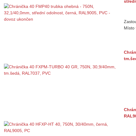
střed
Zasto
Místo 
Chrán
tm.še
Chrán
RAL90