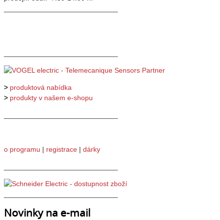
_____________________________
_____________________________
>
produktová nabídka
>
produkty v našem e-shopu
_____________________________
o programu
|
registrace
|
dárky
_____________________________
_____________________________
Novinky na e-mail