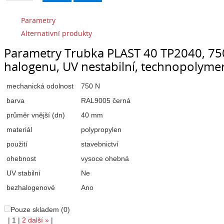
Parametry
Alternativní produkty
Parametry Trubka PLAST 40 TP2040, 750
halogenu, UV nestabilní, technopolymer
mechanická odolnost
750 N
barva
RAL9005 černá
průměr vnější (dn)
40 mm
materiál
polypropylen
použití
stavebnictví
ohebnost
vysoce ohebná
UV stabilní
Ne
bezhalogenové
Ano
Pouze skladem (0)
|
1
|
2
další
»
|