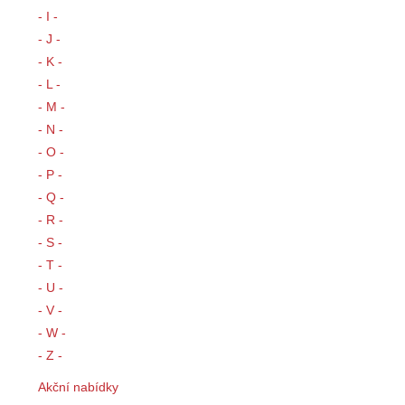
- I -
- J -
- K -
- L -
- M -
- N -
- O -
- P -
- Q -
- R -
- S -
- T -
- U -
- V -
- W -
- Z -
Akční nabídky