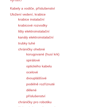
Kabely a vodiče, příslušenství
Uložení vedení, krabice
krabice instalační
krabicové rozvodky
lišty elektroinstalační
kanály elektroinstalační
trubky tuhé
chráničky ohebné
korugované (husí krk)
spirálové
optického kabelu
ocelové
dvouplášťové
podélně rozříznuté
dělené
příslušenství
chráničky pro robotiku