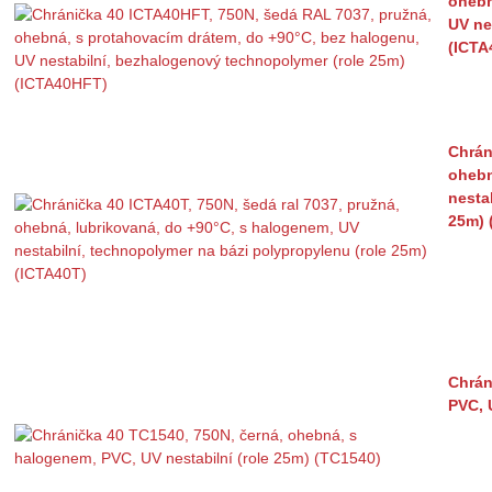
ohebn
UV ne
(ICTA
Chrán
ohebn
nesta
25m) 
Chrán
PVC, 