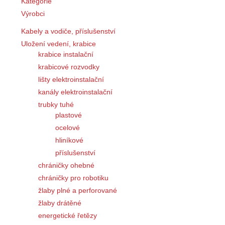
Kategorie
Výrobci
Kabely a vodiče, příslušenství
Uložení vedení, krabice
krabice instalační
krabicové rozvodky
lišty elektroinstalační
kanály elektroinstalační
trubky tuhé
plastové
ocelové
hliníkové
příslušenství
chráničky ohebné
chráničky pro robotiku
žlaby plné a perforované
žlaby drátěné
energetické řetězy