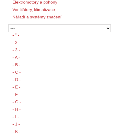
Elektromotory a pohony
Ventilátory, klimatizace
Nářadí a systémy značení
- " -
- 2 -
- 3 -
- A -
- B -
- C -
- D -
- E -
- F -
- G -
- H -
- I -
- J -
- K -