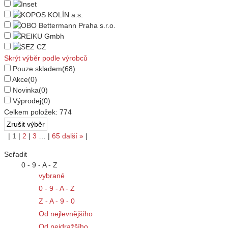
Skrýt výběr podle výrobců
Pouze skladem
(68)
Akce
(0)
Novinka
(0)
Výprodej
(0)
Celkem položek:
774
|
1
|
2
|
3
…
|
65
další
»
|
Seřadit
0 - 9 - A - Z
vybrané
0 - 9 - A - Z
Z - A - 9 - 0
Od nejlevnějšího
Od nejdražšího