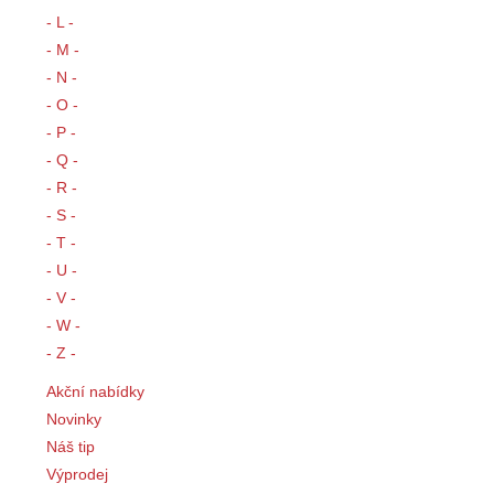
- L -
- M -
- N -
- O -
- P -
- Q -
- R -
- S -
- T -
- U -
- V -
- W -
- Z -
Akční nabídky
Novinky
Náš tip
Výprodej