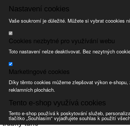
Nastavení cookies
Vaše soukromí je důležité. Můžete si vybrat coookies n
Přeskočit na hlavní obsah
/
Přeskočit na doplňující obsah
Obchodní podmínky
Cookies nezbytné pro využívání webu
Registrace
O nás
Toto nastavení nelze deaktivovat. Bez nezytných cooki
Kontakt
Marketingové cookies
Díky těmto cookies můžeme zlepšovat výkon e-shopu, zo
reklamních plochách.
Zvolte měnu:
Tento e-shop využívá cookies
Přihlásit uživatele
Porovnat produkty
0
Tento e-shop používá k poskytování služeb, personaliza
Úvod
Uložení vedení, krabice
trubky tuhé
tlačítko „Souhlasím“ vyjadřujete souhlas k použití všec
trubky tuhé