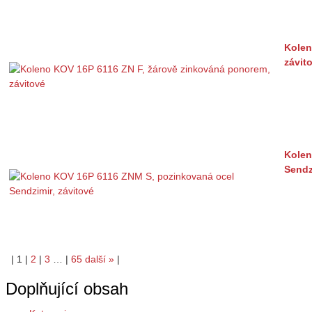
Kolen
závit
Kolen
Sendz
|
1
|
2
|
3
…
|
65
další
»
|
Doplňující obsah