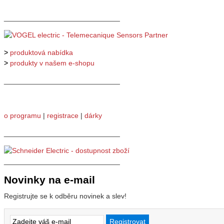
_____________________________
>
produktová nabídka
>
produkty v našem e-shopu
_____________________________
o programu
|
registrace
|
dárky
_____________________________
_____________________________
Novinky na e-mail
Registrujte se k odběru novinek a slev!