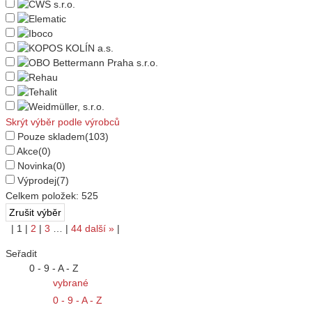
Skrýt výběr podle výrobců
Pouze skladem
(103)
Akce
(0)
Novinka
(0)
Výprodej
(7)
Celkem položek:
525
|
1
|
2
|
3
…
|
44
další
»
|
Seřadit
0 - 9 - A - Z
vybrané
0 - 9 - A - Z