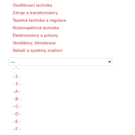
Osvětlovací technika
Zdroje a transformátory
Tepelná technika a regulace
Nízkonapěťová technika
Elektromotory a pohony
Ventilátory, klimatizace
Nářadí a systémy značení
- " -
- 2 -
- 3 -
- A -
- B -
- C -
- D -
- E -
- F -