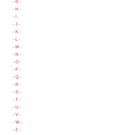
- G -
- H -
- I -
- J -
- K -
- L -
- M -
- N -
- O -
- P -
- Q -
- R -
- S -
- T -
- U -
- V -
- W -
- Z -