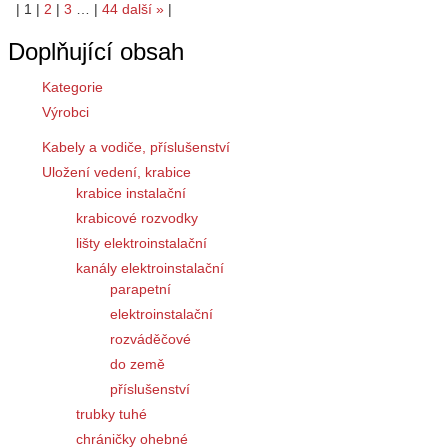
|
1
|
2
|
3
…
|
44
další
»
|
Doplňující obsah
Kategorie
Výrobci
Kabely a vodiče, příslušenství
Uložení vedení, krabice
krabice instalační
krabicové rozvodky
lišty elektroinstalační
kanály elektroinstalační
parapetní
elektroinstalační
rozváděčové
do země
příslušenství
trubky tuhé
chráničky ohebné