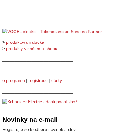
_____________________________
>
produktová nabídka
>
produkty v našem e-shopu
_____________________________
o programu
|
registrace
|
dárky
_____________________________
_____________________________
Novinky na e-mail
Registrujte se k odběru novinek a slev!