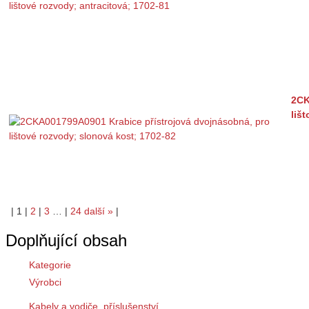
2CK
liš
|
1
|
2
|
3
…
|
24
další
»
|
Doplňující obsah
Kategorie
Výrobci