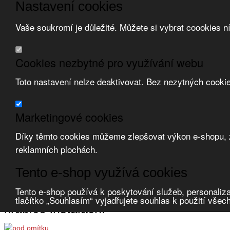
Nastavení cookies
Vaše soukromí je důležité. Můžete si vybrat coookies n
Přeskočit na hlavní obsah
/
Přeskočit na doplňující obsah
Obchodní podmínky
Cookies nezbytné pro využívání webu
Registrace
O nás
Toto nastavení nelze deaktivovat. Bez nezytných cooki
Kontakt
Marketingové cookies
Díky těmto cookies můžeme zlepšovat výkon e-shopu, zo
reklamních plochách.
Zvolte měnu:
Tento e-shop využívá cookies
Přihlásit uživatele
Porovnat produkty
0
Tento e-shop používá k poskytování služeb, personaliza
Úvod
Uložení vedení, krabice
krabice instalační
tlačítko „Souhlasím“ vyjadřujete souhlas k použití všec
krabice instalační