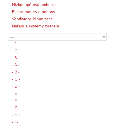
Tepelná technika a regulace
Nízkonapěťová technika
Elektromotory a pohony
Ventilátory, klimatizace
Nářadí a systémy značení
- " -
- 2 -
- 3 -
- A -
- B -
- C -
- D -
- E -
- F -
- G -
- H -
- I -