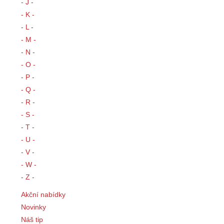
- J -
- K -
- L -
- M -
- N -
- O -
- P -
- Q -
- R -
- S -
- T -
- U -
- V -
- W -
- Z -
Akční nabídky
Novinky