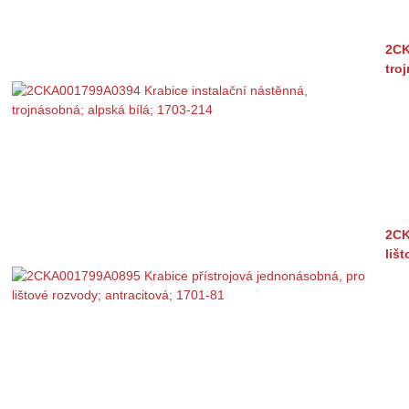
2CK
tro
2CK
liš