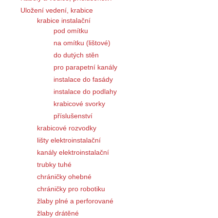
Kabely a vodiče, příslušenství
Uložení vedení, krabice
krabice instalační
pod omítku
na omítku (lištové)
do dutých stěn
pro parapetní kanály
instalace do fasády
instalace do podlahy
krabicové svorky
příslušenství
krabicové rozvodky
lišty elektroinstalační
kanály elektroinstalační
trubky tuhé
chráničky ohebné
chráničky pro robotiku
žlaby plné a perforované