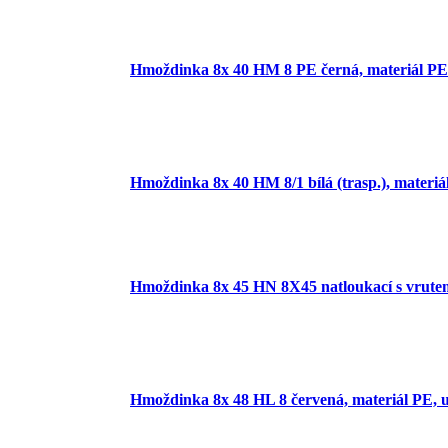
Hmoždinka 8x 40 HM 8 PE černá, materiál PE
Hmoždinka 8x 40 HM 8/1 bílá (trasp.), materiá
Hmoždinka 8x 45 HN 8X45 natloukací s vrute
Hmoždinka 8x 48 HL 8 červená, materiál PE, u