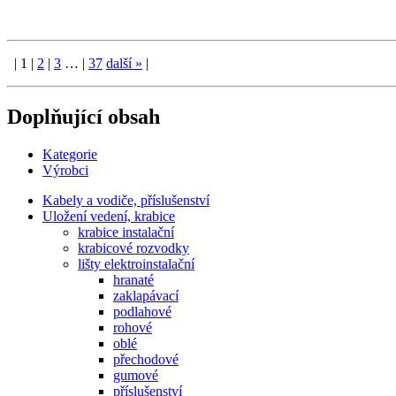
|
1
|
2
|
3
…
|
37
další
»
|
Doplňující obsah
Kategorie
Výrobci
Kabely a vodiče, příslušenství
Uložení vedení, krabice
krabice instalační
krabicové rozvodky
lišty elektroinstalační
hranaté
zaklapávací
podlahové
rohové
oblé
přechodové
gumové
příslušenství