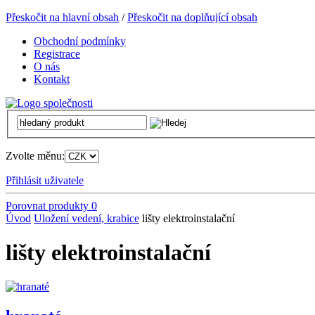
Přeskočit na hlavní obsah
/
Přeskočit na doplňující obsah
Obchodní podmínky
Registrace
O nás
Kontakt
Zvolte měnu:
Přihlásit uživatele
Porovnat produkty
0
Úvod
Uložení vedení, krabice
lišty elektroinstalační
lišty elektroinstalační