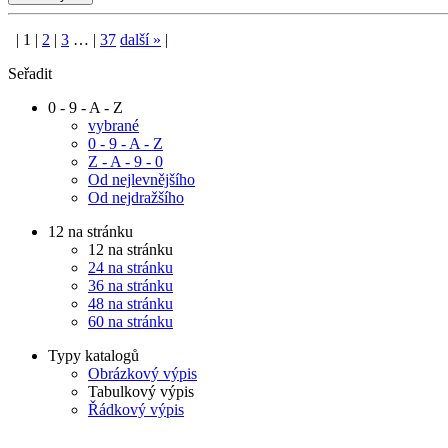
|
1
|
2
|
3
…
|
37
další
»
|
Seřadit
0 - 9 - A - Z
vybrané
0 - 9 - A - Z
Z - A - 9 - 0
Od nejlevnějšího
Od nejdražšího
12 na stránku
12 na stránku
24 na stránku
36 na stránku
48 na stránku
60 na stránku
Typy katalogů
Obrázkový výpis
Tabulkový výpis
Řádkový výpis