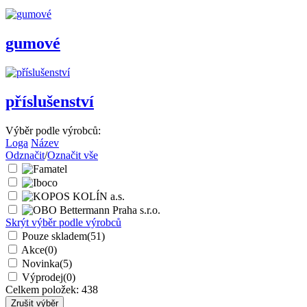
gumové
příslušenství
Výběr podle výrobců:
Loga
Název
Odznačit
/
Označit vše
Skrýt výběr podle výrobců
Pouze skladem
(51)
Akce
(0)
Novinka
(5)
Výprodej
(0)
Celkem položek:
438