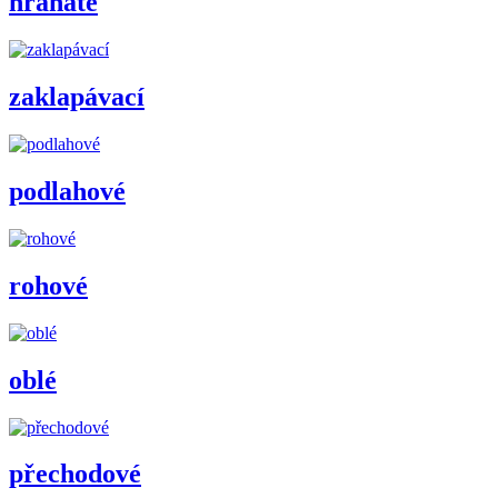
hranaté
zaklapávací
podlahové
rohové
oblé
přechodové