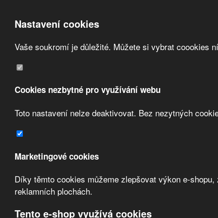
Nastavení cookies
Vaše soukromí je důležité. Můžete si vybrat coookies n
Přeskočit na hlavní obsah
/
Přeskočit na doplňující obsah
Obchodní podmínky
Registrace
O nás
Cookies nezbytné pro využívání webu
Kontakt
Toto nastavení nelze deaktivovat. Bez nezytných cooki
Marketingové cookies
Díky těmto cookies můžeme zlepšovat výkon e-shopu, zo
Zvolte měnu:
reklamních plochách.
Přihlásit uživatele
Tento e-shop využívá cookies