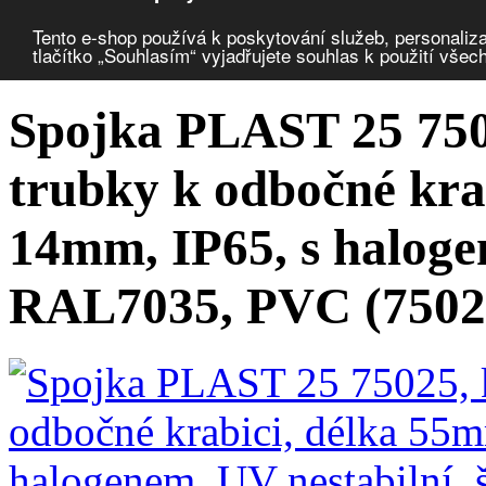
Porovnat produkty
0
Tento e-shop používá k poskytování služeb, personaliza
tlačítko „Souhlasím“ vyjadřujete souhlas k použití všec
Úvod
Uložení vedení, krabice
chráničky ohebné
příslušenství
Spojka PLAST 25 7502
trubky k odbočné kra
14mm, IP65, s haloge
RAL7035, PVC (7502