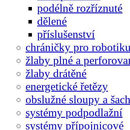
podélně rozříznuté
dělené
příslušenství
chráničky pro robotik
žlaby plné a perforova
žlaby drátěné
energetické řetězy
obslužné sloupy a šac
systémy podpodlažní
systémy přípojnicové