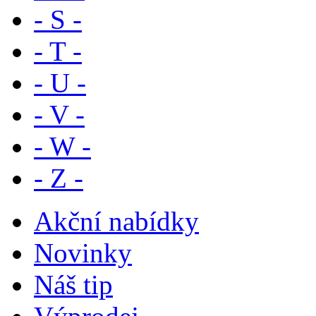
- S -
- T -
- U -
- V -
- W -
- Z -
Akční nabídky
Novinky
Náš tip