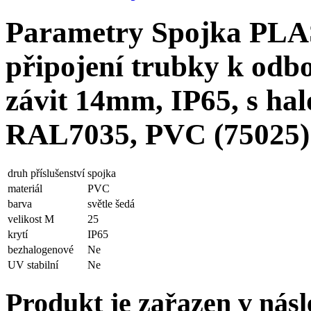
Parametry Spojka PLAS
připojení trubky k odb
závit 14mm, IP65, s hal
RAL7035, PVC (75025)
druh příslušenství
spojka
materiál
PVC
barva
světle šedá
velikost M
25
krytí
IP65
bezhalogenové
Ne
UV stabilní
Ne
Produkt je zařazen v násl