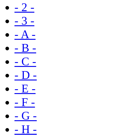
- 2 -
- 3 -
- A -
- B -
- C -
- D -
- E -
- F -
- G -
- H -