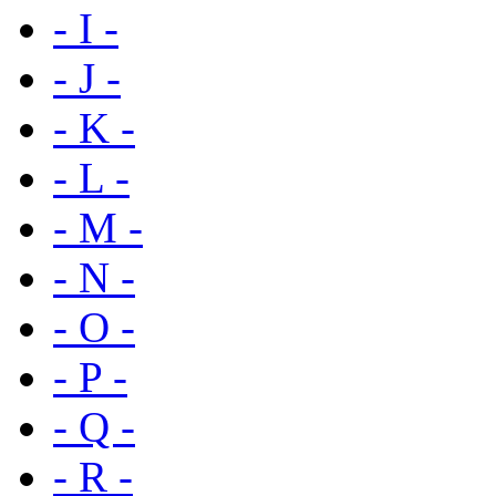
- I -
- J -
- K -
- L -
- M -
- N -
- O -
- P -
- Q -
- R -