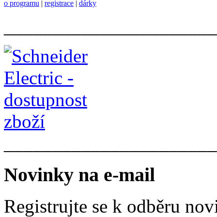
o programu
|
registrace
|
dárky
______________________
______________________
Novinky na e-mail
Registrujte se k odběru nov