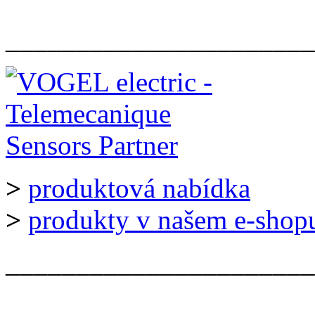
______________________
>
produktová nabídka
>
produkty v našem e-shop
______________________