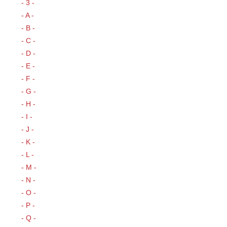
- 3 -
- A -
- B -
- C -
- D -
- E -
- F -
- G -
- H -
- I -
- J -
- K -
- L -
- M -
- N -
- O -
- P -
- Q -