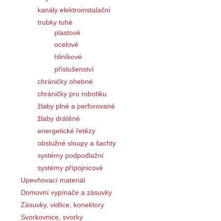
kanály elektroinstalační
trubky tuhé
plastové
ocelové
hliníkové
příslušenství
chráničky ohebné
chráničky pro robotiku
žlaby plné a perforované
žlaby drátěné
energetické řetězy
obslužné sloupy a šachty
systémy podpodlažní
systémy přípojnicové
Upevňovací materiál
Domovní vypínače a zásuvky
Zásuvky, vidlice, konektory
Svorkovnice, svorky