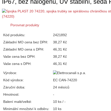
IP67, bez halogenu, UV stabilní, šedá
Porovnat produkty
Kód produktu:
2421892
Základní MO cena bez DPH:
38,27 Kč
Základní MO cena s DPH:
46,31 Kč
Vaše cena bez DPH:
38,27 Kč
Vaše cena s DPH:
46,31 Kč
Výrobce:
Kód výrobce:
EC CAN-74220
Záruční doba:
24 měsíců
Hmotnost:
-
Balení malé/velké:
10 ks / -
Minimální množství k odběru:
10 ks