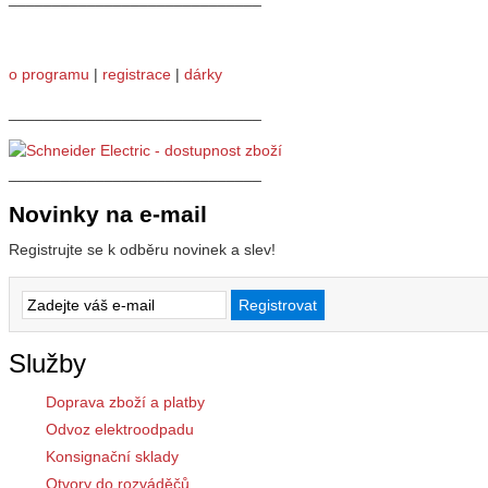
o programu
|
registrace
|
dárky
_____________________________
_____________________________
Novinky na e-mail
Registrujte se k odběru novinek a slev!
Služby
Doprava zboží a platby
Odvoz elektroodpadu
Konsignační sklady
Otvory do rozváděčů