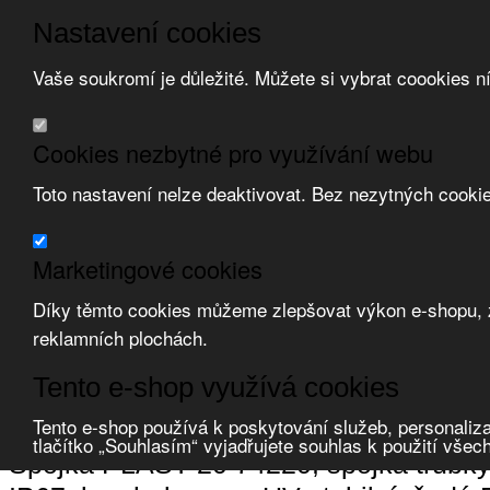
Nastavení cookies
Vaše soukromí je důležité. Můžete si vybrat coookies n
Přeskočit na hlavní obsah
/
Přeskočit na doplňující obsah
Obchodní podmínky
Cookies nezbytné pro využívání webu
Registrace
O nás
Toto nastavení nelze deaktivovat. Bez nezytných cooki
Kontakt
Marketingové cookies
Díky těmto cookies můžeme zlepšovat výkon e-shopu, zo
reklamních plochách.
Zvolte měnu:
Tento e-shop využívá cookies
Přihlásit uživatele
Porovnat produkty
0
Tento e-shop používá k poskytování služeb, personaliza
Úvod
Uložení vedení, krabice
trubky tuhé
příslušenství
tlačítko „Souhlasím“ vyjadřujete souhlas k použití všec
Spojka PLAST 20 74220, spojka trubky 