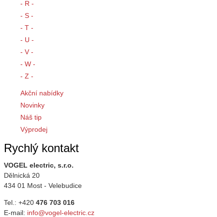
- R -
- S -
- T -
- U -
- V -
- W -
- Z -
Akční nabídky
Novinky
Náš tip
Výprodej
Rychlý kontakt
VOGEL electric, s.r.o.
Dělnická 20
434 01 Most - Velebudice
Tel.: +420
476 703 016
E-mail:
info@vogel-electric.cz