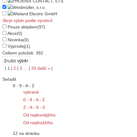
Skrýt výběr podle výrobců
Pouze skladem
(97)
Akce
(0)
Novinka
(0)
Výprodej
(1)
Celkem položek:
392
|
1
|
2
|
3
…
|
33
další
»
|
Seřadit
0 - 9 - A - Z
vybrané
0 - 9 - A - Z
Z - A - 9 - 0
Od nejlevnějšího
Od nejdražšího
12 na stránku