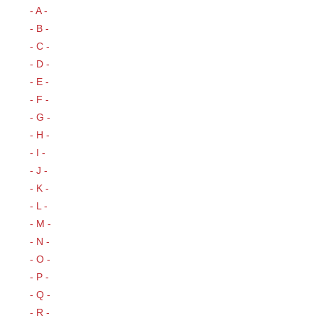
- A -
- B -
- C -
- D -
- E -
- F -
- G -
- H -
- I -
- J -
- K -
- L -
- M -
- N -
- O -
- P -
- Q -
- R -