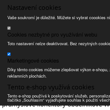
Nastavení cookies
Vaše soukromí je důležité. Můžete si vybrat coookies n
Přeskočit na hlavní obsah
/
Přeskočit na doplňující obsah
Obchodní podmínky
Cookies nezbytné pro využívání webu
Registrace
O nás
Toto nastavení nelze deaktivovat. Bez nezytných cooki
Kontakt
Marketingové cookies
Díky těmto cookies můžeme zlepšovat výkon e-shopu, zo
reklamních plochách.
Zvolte měnu:
Tento e-shop využívá cookies
Přihlásit uživatele
Porovnat produkty
0
Tento e-shop používá k poskytování služeb, personaliza
Úvod
Zásuvky, vidlice, konektory
průmyslové konektory obdélníkové
tlačítko „Souhlasím“ vyjadřujete souhlas k použití všec
průmyslové konektory obdélníkové Wei