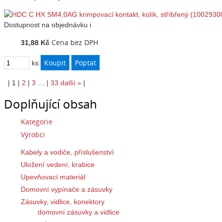
Dostupnost
na objednávku
i
Cena bez DPH
31,88 Kč
ks
|
1
|
2
|
3
…
|
33
další
»
|
Doplňující obsah
Kategorie
Výrobci
Kabely a vodiče, příslušenství
Uložení vedení, krabice
Upevňovací materiál
Domovní vypínače a zásuvky
Zásuvky, vidlice, konektory
domovní zásuvky a vidlice