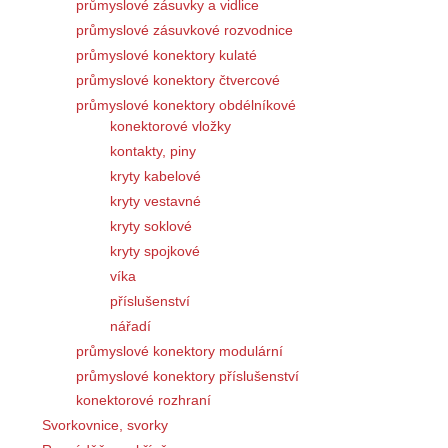
průmyslové zásuvky a vidlice
průmyslové zásuvkové rozvodnice
průmyslové konektory kulaté
průmyslové konektory čtvercové
průmyslové konektory obdélníkové
konektorové vložky
kontakty, piny
kryty kabelové
kryty vestavné
kryty soklové
kryty spojkové
víka
příslušenství
nářadí
průmyslové konektory modulární
průmyslové konektory příslušenství
konektorové rozhraní
Svorkovnice, svorky