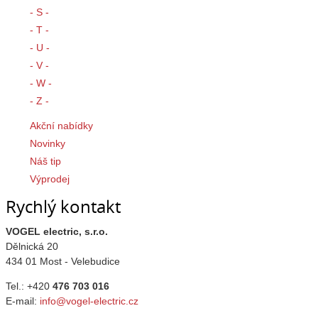
- S -
- T -
- U -
- V -
- W -
- Z -
Akční nabídky
Novinky
Náš tip
Výprodej
Rychlý kontakt
VOGEL electric, s.r.o.
Dělnická 20
434 01 Most - Velebudice
Tel.: +420
476 703 016
E-mail:
info@vogel-electric.cz