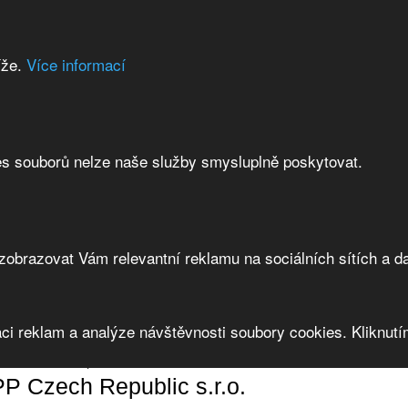
íže.
Více informací
es souborů nelze naše služby smysluplně poskytovat.
brazovat Vám relevantní reklamu na sociálních sítích a da
ci reklam a analýze návštěvnosti soubory cookies. Kliknutím
LAPP Czech Republic s.r.o.
P Czech Republic s.r.o.