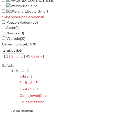
Skrýt výběr podle výrobců
Pouze skladem
(33)
Akce
(0)
Novinka
(0)
Výprodej
(0)
Celkem položek:
578
|
1
|
2
|
3
…
|
49
další
»
|
Seřadit
0 - 9 - A - Z
vybrané
0 - 9 - A - Z
Z - A - 9 - 0
Od nejlevnějšího
Od nejdražšího
12 na stránku