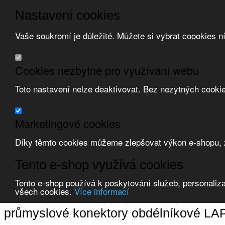
Nastavení cookies
Vaše soukromí je důležité. Můžete si vybrat coookies n
Přeskočit na hlavní obsah
/
Přeskočit na doplňující obsah
Obchodní podmínky
Cookies nezbytné pro využívání webu
Registrace
O nás
Toto nastavení nelze deaktivovat. Bez nezytných cooki
Kontakt
Marketingové cookies
Díky těmto cookies můžeme zlepšovat výkon e-shopu, zo
Zvolte měnu:
Tento e-shop využívá cookies
Přihlásit uživatele
Tento e-shop používá k poskytování služeb, personaliza
Porovnat produkty
0
všech cookies.
Více informací
Úvod
Zásuvky, vidlice, konektory
průmyslové konektory obdélníkové
průmyslové konektory obdélníkové LAP