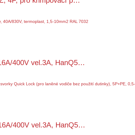
, 4P, pro krimpovací p…
 16A/400V vel.3A, HanQ5…
 16A/400V vel.3A, HanQ5…