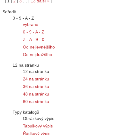
|
1
|
2
|
3
…
|
13
další
»
|
Seřadit
0 - 9 - A - Z
vybrané
0 - 9 - A - Z
Z - A - 9 - 0
Od nejlevnějšího
Od nejdražšího
12 na stránku
12 na stránku
24 na stránku
36 na stránku
48 na stránku
60 na stránku
Typy katalogů
Obrázkový výpis
Tabulkový výpis
Řádkový výpis