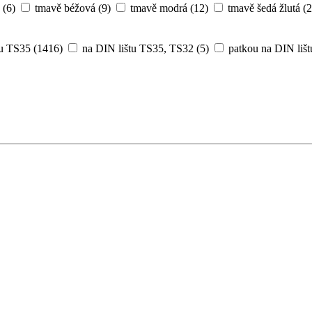
á L,PE
(1)
kombinovaná N,PE
(1)
kombinovaná více barev
(40
alová
(6)
hnědá
(28)
modrá
(31)
oranžová
(103)
rudá/če
(6)
tmavě béžová
(9)
tmavě modrá
(12)
tmavě šedá žlutá
(2
tu TS35
(1416)
na DIN lištu TS35, TS32
(5)
patkou na DIN lišt