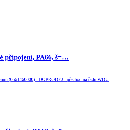
é připojení, PA66, š=…