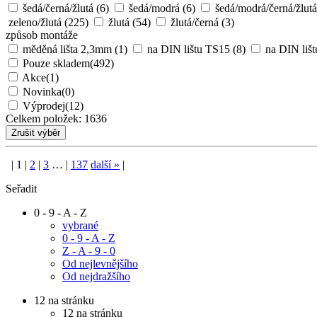
kombinovaná
(63)
kombinovaná L,N,PE
(1)
kombinovan
(153)
standard (L, signál)
(362)
zemnící (PE)
(225)
barva svorky
béžová
(221)
bílá
(36)
černá
(68)
černá/žlutá
(8)
fi
šedá/černá/žlutá
(6)
šedá/modrá
(6)
šedá/modrá/černá/žlutá
zeleno/žlutá
(225)
žlutá
(54)
žlutá/černá
(3)
způsob montáže
měděná lišta 2,3mm
(1)
na DIN lištu TS15
(8)
na DIN liš
Pouze skladem
(492)
Akce
(1)
Novinka
(0)
Výprodej
(12)
Celkem položek:
1636
|
1
|
2
|
3
…
|
137
další
»
|
Seřadit
0 - 9 - A - Z
vybrané
0 - 9 - A - Z
Z - A - 9 - 0
Od nejlevnějšího