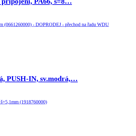
 připojení, PA66, š=8…
vá, PUSH-IN, sv.modrá,…