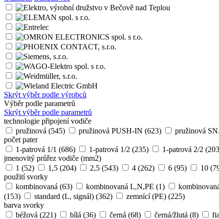
Tento e-shop používá k poskytování služeb, personaliza
všech cookies.
Více informací
Výběr podle výrobců:
Loga
Název
Odznačit
/
Označit vše
Skrýt výběr podle výrobců
Výběr podle parametrů
Skrýt výběr podle parametrů
technologie připojení vodiče
pružinová
(545)
pružinová PUSH-IN
(623)
pružinová S
počet pater
1-patrová 1/1
(686)
1-patrová 1/2
(235)
1-patrová 2/2
(203
jmenovitý průřez vodiče (mm2)
1
(52)
1,5
(204)
2,5
(543)
4
(262)
6
(95)
10
(7
použití svorky