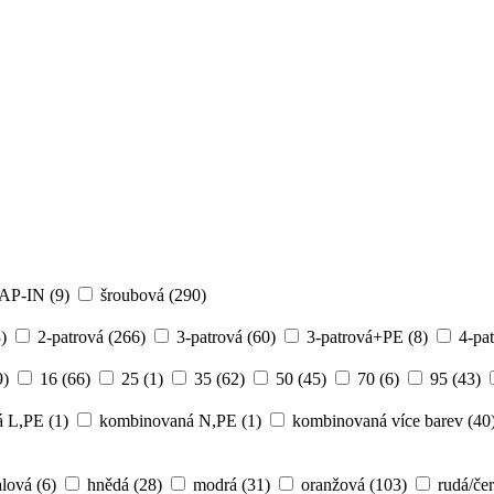
ci reklam a analýze návštěvnosti soubory cookies. Kliknutím
NAP-IN
(9)
šroubová
(290)
)
2-patrová
(266)
3-patrová
(60)
3-patrová+PE
(8)
4-pa
9)
16
(66)
25
(1)
35
(62)
50
(45)
70
(6)
95
(43)