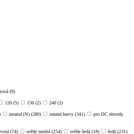
 na tlačítko „Souhlasím“ vyjadřujete souhlas k použití
trová
(9)
120
(5)
150
(2)
240
(2)