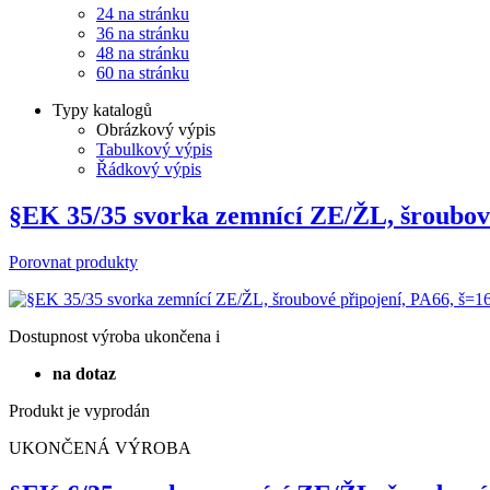
Od nejdražšího
12 na stránku
12 na stránku
24 na stránku
36 na stránku
48 na stránku
60 na stránku
Typy katalogů
Obrázkový výpis
Tabulkový výpis
Řádkový výpis
§EK 35/35 svorka zemnící ZE/ŽL, šroubov
Porovnat produkty
Dostupnost
výroba ukončena
i
na dotaz