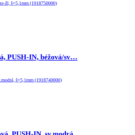
ová, PUSH-IN, béžová/z…
vá, PUSH-IN, béžová/sv…