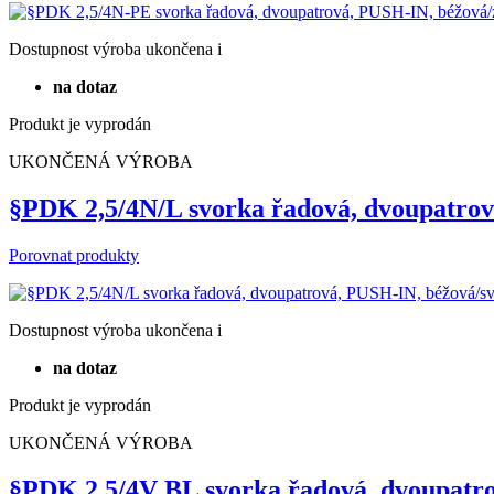
§PDK 2,5/4N-PE svorka řadová, dvoupatr
Porovnat produkty
Dostupnost
výroba ukončena
i
na dotaz
Produkt je vyprodán
UKONČENÁ VÝROBA
§PDK 2,5/4N/L svorka řadová, dvoupatro
Porovnat produkty
Dostupnost
výroba ukončena
i
na dotaz
Produkt je vyprodán