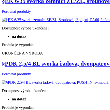
Produkt je vyprodán
UKONČENÁ VÝROBA
§EK 6/35 svorka zemnící ZE/ŽL, šroubové
Porovnat produkty
Dostupnost
výroba ukončena
i
na dotaz
Produkt je vyprodán
UKONČENÁ VÝROBA
§PDK 2,5/4 BL svorka řadová, dvoupatro
Porovnat produkty
Dostupnost
výroba ukončena
i