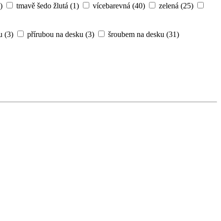
)
neutral (N)
(280)
ostatní barvy
(341)
pro DC obvody
rvená
(74)
světle modrá
(254)
světle šedá
(18)
šedá
(231)
)
tmavě šedo žlutá
(1)
vícebarevná
(40)
zelená
(25)
u
(3)
přírubou na desku
(3)
šroubem na desku
(31)